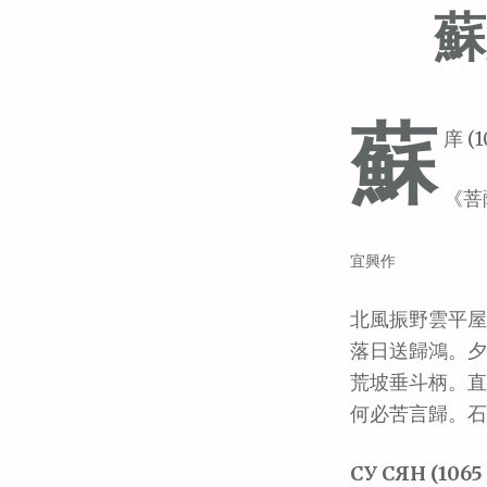
蘇
蘇
庠 (1
《菩
宜興作
北風振野雲平屋
落日送歸鴻。夕
荒坡垂斗柄。直
何必苦言歸。石
СУ СЯН (1065 