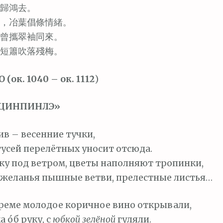
歸鴻去。
，冶葉倡條情緒。
曾攜翠袖同來。
短簫吹落殘梅。
(ок. 1040 – ок. 1112
)
«ЦИНПИНЛЭ»
ив – весенние тучки,
гусей перелётных уносит отсюда.
у под ветром, цветы наполняют тропинки,
желанья пышные ветви, прелестные листья…
реме молодое коричное вино открывали,
 о́б руку, с
юбкой зелёной
гуляли.