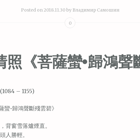
Posted on
2018.11.30
by
Владимир Самошин
0
清照《菩薩蠻•歸鴻聲
1084 – 1155)
薩蠻•歸鴻聲斷殘雲碧》
，背窗雪落爐煙直。
頭人勝輕。