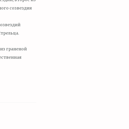
ного созвездия
созвездий
Стрельца.
 из граненой
жественная