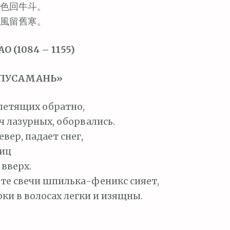
色回牛斗。
風留舊寒。
 (1084 – 1155)
«ПУСАМАНЬ»
 летящих обратно,
уч лазурных, оборвались.
евер, падает снег,
иц
вверх.
ете свечи шпилька-феникс сияет,
ки в волосах легки и изящны.