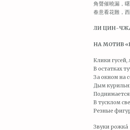
角聲催曉漏，曙
春意看花難，西
ЛИ ЦИН-ЧЖАО
НА МОТИВ 
Клики гусей,
В остатках т
За окном на с
Дым курильн
Поднимается 
В тусклом св
Резные фигур
Звуки рожка́