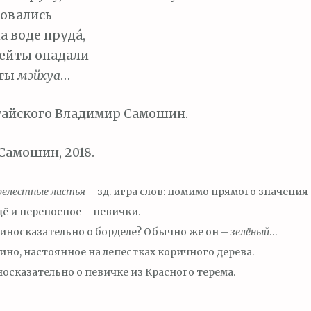
бовались
 воде пруда́,
лейты опадали
еты
мэйхуа
…
тайского Владимир Самошин.
амошин, 2018.
релестные листья
– зд. игра слов: помимо прямого значения
ё и переносное – певички.
иносказательно о борделе? Обычно же он –
зелёный
…
ино, настоянное на лепестках коричного дерева.
осказательно о певичке из Красного терема.