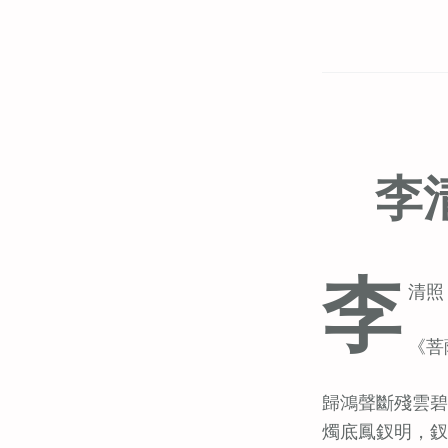
李
李
清照 (
《菩
歸鴻聲斷殘雲碧
燭底鳳釵明，釵