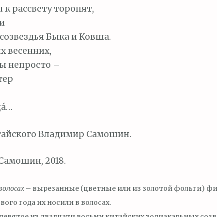
 к рассвету торопят,
ри
созвездья Быка и Ковша.
х весенних,
ы непросто –
тер
а́…
тайского Владимир Самошин.
амошин, 2018.
волосах
– вырезанные (цветные или из золотой фольги) фи
вого года их носили в волосах.
девятое из двадцати восьми китайских зодиакальных созв