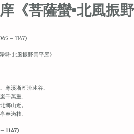
庠《菩薩蠻•北風振
065 – 1147)
薩蠻•北風振野雲平屋》
。寒溪淅淅流冰谷。
嵐千萬重。
北鄉山近。
亭春滿枝。
– 1147)