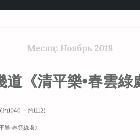
Месяц:
Ноябрь 2018
幾道《清平樂•春雲綠
(约1040 – 约1112)
平樂•春雲綠處》