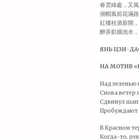
м
春雲綠處，又風
о
側帽風前花滿路
м
紅樓桂酒新開，
у
醉弄影娥池水，
ЯНЬ ЦЗИ-ДАО 
НА МОТИВ 
Над зеленью 
Снова ветер 
Сдвинул шапк
Пробуждают 
В Красном те
Когда-то, рука