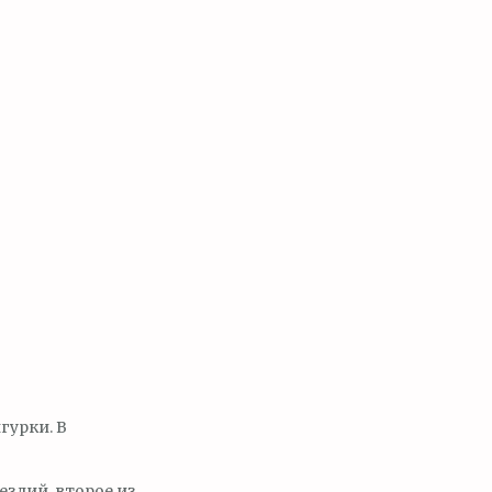
гурки. В
ездий, второе из