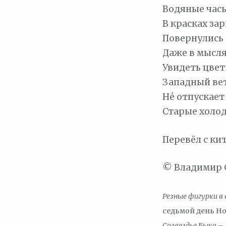
Водяные часы
В красках за
Повернулись 
Даже в мысля
Увидеть цвет
Западный ве
Не́ отпускает
Старые холод
Перевёл с ки
© Владимир С
Резные фигурки в 
седьмой день Но
Созвездье Быка
– 