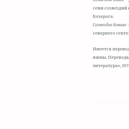
семи созвездий 
Козерога.
Созвездье Ковша
–
северного секто
Имеется перевод
яшмы. Переводы 
литература», 197