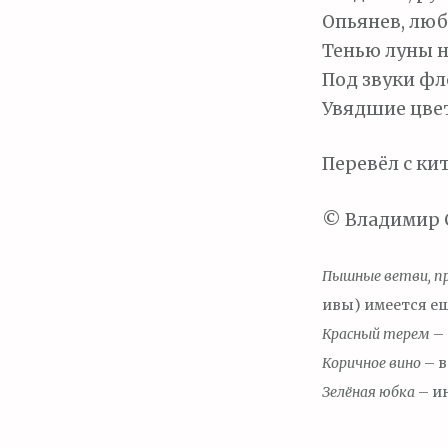
Опьянев, лю
Тенью луны на
Под звуки ф
Увядшие цв
Перевёл с ки
© Владимир С
Пышные ветви, п
ивы) имеется ещ
Красный терем
– 
Коричное вино
– в
Зелёная юбка
– ин