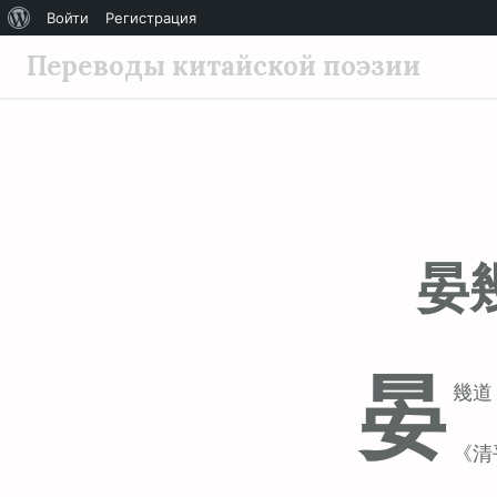
О
Войти
Регистрация
П
WordPress
Переводы китайской поэзии
е
р
е
й
т
и
к
晏
с
о
д
晏
е
幾道 
р
ж
《清
и