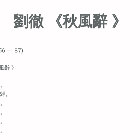
劉徹 《秋風辭 》
56 — 87)
風辭 》
。
歸。
。
。
。
。
。