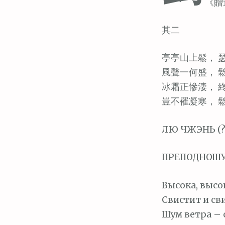
《贈
其二
亭亭山上鬆， 
風聲一何盛， 
冰霜正慘淒， 
豈不罹凝寒， 
ЛЮ ЧЖЭНЬ (? 
ПРЕПОДНОШУ 
Высока, высо
Свистит и св
Шум ветра – 