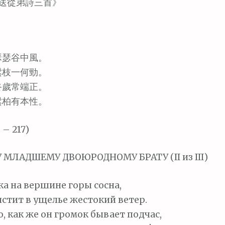
送從弟詩三首》
瑟瑟谷中風。
鬆枝一何勁。
終歲常端正。
鬆柏有本性。
– 217)
МЛАДШЕМУ ДВОЮРОДНОМУ БРАТУ (II из III)
ка на вершине горы сосна,
истит в ущелье жестокий ветер.
о, как же он громок бывает подчас,