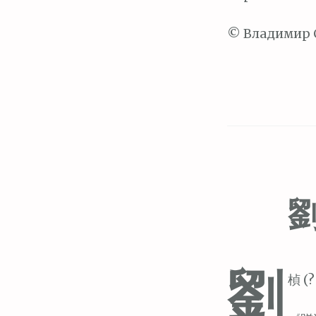
© Владимир 
劉
楨 (?