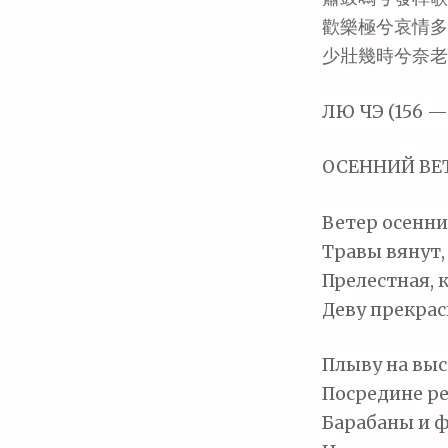
歡樂極兮哀情多
少壯幾時兮奈老
ЛЮ ЧЭ (156 —
ОСЕННИЙ ВЕ
Ветер осенни
Травы вянут, 
Прелестная, 
Деву прекрас
Плыву на выс
Посредине р
Барабаны и ф