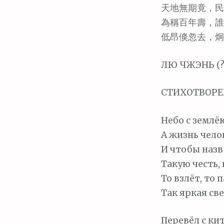
м
天地無期竟，民
о
為稱百年壽，誰
м
低昂倏忽去，炯
у
ЛЮ ЧЖЭНЬ (? 
СТИХОТВОРЕ
Небо с землё
А жизнь чело
И чтобы назв
Такую честь,
То взлёт, то 
Так яркая св
Перевёл с ки