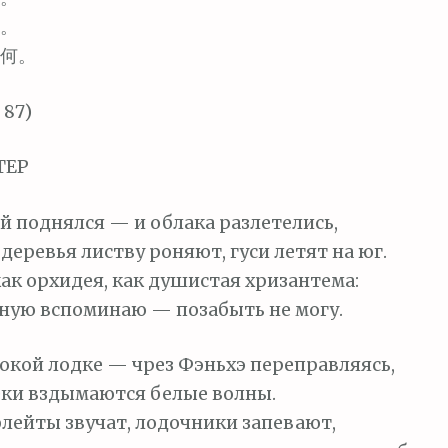
。
何。
 87)
ТЕР
й поднялся — и облака разлетелись,
деревья листву роняют, гуси летят на юг.
как орхидея, как душистая хризантема:
ную вспоминаю — позабыть не могу.
окой лодке — чрез Фэньхэ переправляясь,
еки вздымаются белые волны.
лейты звучат, лодочники запевают,