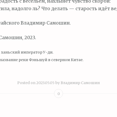
радость с весельем, нахлынет чувство скорби:
ила, надолго ль? Что делать — старость идёт в
тайского Владимир Самошин.
Самошин, 2023.
 ханьский император У-ди.
название реки Фэньшуй в северном Китае.
Posted on
2023.05.05
by
Владимир Самошин
0