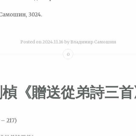
Самошин, 3024.
Posted on
2024.11.16
by
Владимир Самошин
0
劉楨《贈送從弟詩三首
 – 217)