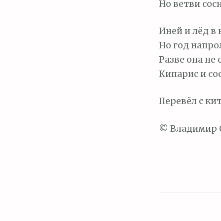
Но ветви сосн
Иней и лёд в 
Но год напрол
Разве она не
Кипарис и со
Перевёл с ки
© Владимир 