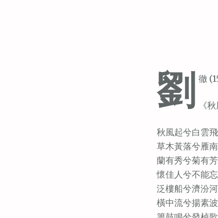
劉
徹 (1
《秋
秋風起兮白雲飛
草木黃落兮雁南
蘭有秀兮菊有芳
懷佳人兮不能忘
泛樓船兮濟汾河
橫中流兮揚素波
簫鼓鳴兮發棹歌