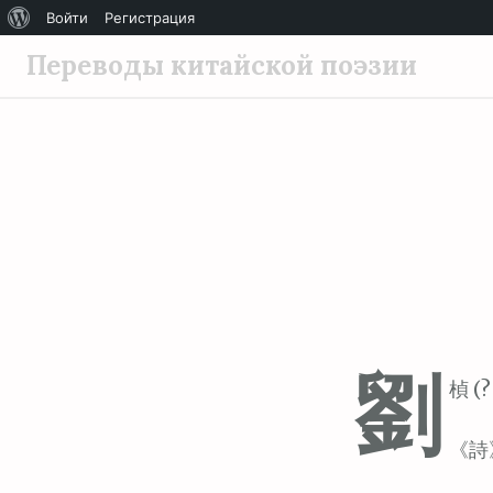
О
Войти
Регистрация
П
WordPress
Переводы китайской поэзии
е
р
е
й
т
и
к
с
о
д
劉
е
楨 (?
р
ж
《詩
и