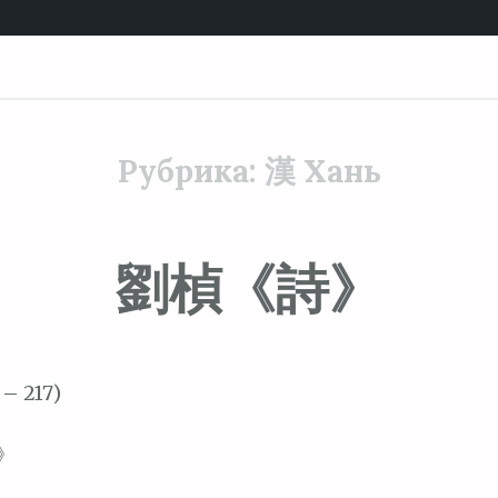
Рубрика:
漢 Хань
劉楨《詩》
 – 217)
》