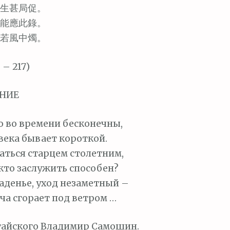
生甚局促。
能應此錄。
若風中燭。
– 217)
НИЕ
ю во времени бесконечны,
века бывает короткой.
аться старцем столетним,
 кто заслужить способен?
паденье, уход незаметный –
еча сгорает под ветром …
тайского Владимир Самошин.