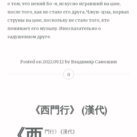
о том, что некий Бо-я, искусно игравший на
цине
,
после того, как не стало его друга, Чжун-цзы, порвал
струны на
цине
, поскольку не стало того, кто
понимает его музыку. Иносказательно о
задушевном друге.
Posted on
2022.09.12
by
Владимир Самошин
0
《西門行》 (漢代)
《西
門行》 (漢代)