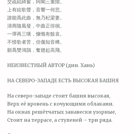
交疏結綺窗，阿閣三重階。
上有絃歌聲，音響一何悲。
誰能爲此曲，無乃杞梁妻。
清商隨風發，中曲正徘徊。
一彈再三嘆，慷慨有餘哀。
不惜歌者苦，但傷知音稀。
願爲雙鴻鵠，奮翅起高飛。
НЕИЗВЕСТНЫЙ АВТОР (дин. Хань)
НА СЕВЕРО-ЗАПАДЕ ЕСТЬ ВЫСОКАЯ БАШНЯ
На северо-западе стоит башня высокая,
Верх её вровень с кочующими облаками.
На окнах решётчатых занавески узорные,
Стоит на террасе, а ступеней – три ряда.