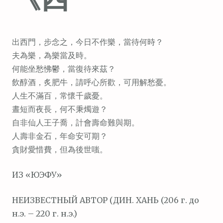
出西門，步念之，今日不作樂，當待何時？
夫為樂，為樂當及時。
何能坐愁怫鬱，當復待來茲？
飲醇酒，炙肥牛，請呼心所歡，可用解愁憂。
人生不滿百，常懷千歲憂。
晝短而夜長，何不秉燭遊？
自非仙人王子喬，計會壽命難與期。
人壽非金石，年命安可期？
貪財愛惜費，但為後世嗤。
ИЗ «ЮЭФУ»
НЕИЗВЕСТНЫЙ АВТОР (ДИН. ХАНЬ (206 г. до
н.э. – 220 г. н.э.)