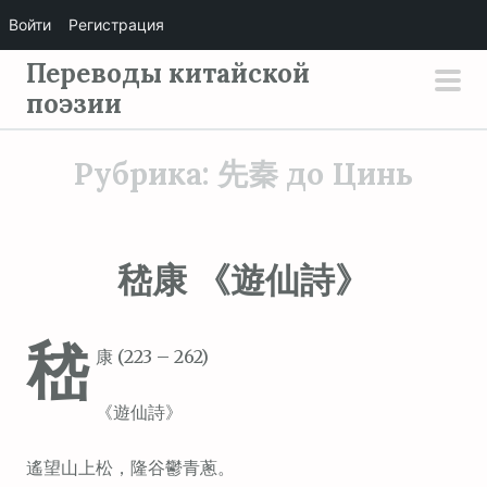
Войти
Регистрация
П
Переводы китайской
е
поэзии
осн
р
мен
е
Рубрика:
先秦 до Цинь
й
т
и
嵇康 《遊仙詩》
к
с
о
嵇
康 (223 – 262)
д
е
《遊仙詩》
р
ж
遙望山上松，隆谷鬱青蔥。
и