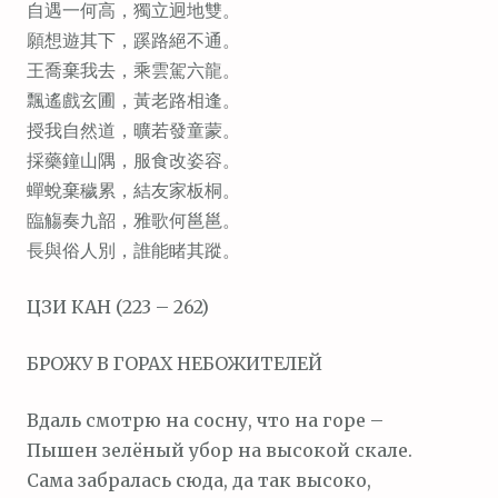
自遇一何高，獨立迥地雙。
м
願想遊其下，蹊路絕不通。
о
王喬棄我去，乘雲駕六龍。
м
飄遙戲玄圃，黃老路相逢。
у
授我自然道，曠若發童蒙。
採藥鐘山隅，服食改姿容。
蟬蛻棄穢累，結友家板桐。
臨觴奏九韶，雅歌何邕邕。
長與俗人別，誰能睹其蹤。
ЦЗИ КАН (223 – 262)
БРОЖУ В ГОРАХ НЕБОЖИТЕЛЕЙ
Вдаль смотрю на сосну, что на горе –
Пышен зелёный убор на высокой скале.
Сама забралась сюда, да так высоко,