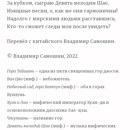
За кубком, сыграю Девять мелодии Шао,
Изящные песни, о, как же они гармоничны!
Надолго с мирскими людьми расставшись,
Кто-то сможет следы мои после увидеть?
Перевёл с китайского Владимир Самошин.
© Владимир Самошин, 2022.
Гора Тайшань
– одна из пяти священных гор даосов.
Ван Цяо
(миф.) – небожитель.
Небесный сад, гора Бантун
(миф.) – оба в горах
Кунлунь.
Хуан и Лао
– мифический император Хуан-ди и
основоположник даосизма Лао-цзы.
Чжуншань
– название гор.
Девять мелодий Шао
(миф.) – музыка мифических