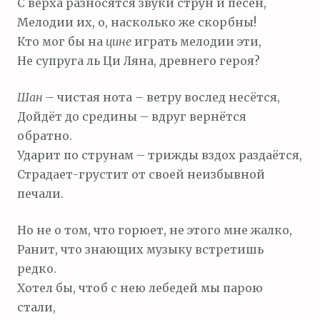
С верха разносятся звуки струн и песен,
Мелодии их, о, насколько же скорбны!
Кто мог бы на
цине
играть мелодии эти,
Не супруга ль Ци Ляна, древнего героя?
Шан
– чистая нота – ветру вослед несётся,
Дойдёт до средины – вдруг вернётся
обратно.
Ударит по струнам – трижды вздох раздаётся,
Страдает-грустит от своей неизбывной
печали.
Но не о том, что горюет, не этого мне жалко,
Ранит, что знающих музыку встретишь
редко.
Хотел бы, чтоб с нею лебедей мы парою
стали,