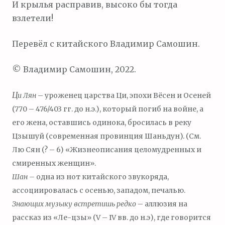
И крылья расправив, высоко бы тогда
взлетели!
Перевёл с китайского Владимир Самошин.
© Владимир Самошин, 2022.
Ц
и Лян
– уроженец царства Ци, эпохи Вёсен и Осеней
(770 – 476/403 гг. до н.э.), который погиб на войне, а
его жена, оставшись одинока, бросилась в реку
Цзышуй (современная провинция Шаньдун). (См.
Лю Сян (? – 6) «Жизнеописания целомудренных и
смиренных женщин».
Шан –
одна из нот китайского звукоряда,
ассоциировалась с осенью, западом, печалью.
Знающих музыку встретишь редко
– аллюзия на
рассказ из «Ле-цзы» (V – IV вв. до н.э), где говорится