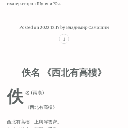
императоров Шуня и Юя.
Posted on
2022.12.17
by
Владимир Самошин
1
佚名 《西北有高樓》
佚
名 (兩漢)
《西北有高樓》
西北有高樓，上與浮雲齊。