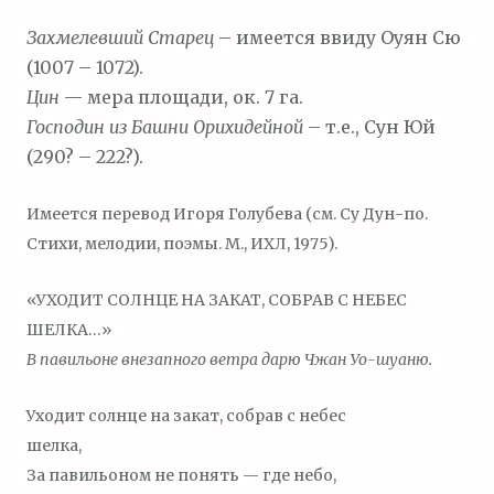
Захмелевший Старец
– имеется ввиду Оуян Сю
(1007 – 1072).
Цин
— мера площади, ок. 7 га.
Господин из Башни Орихидейной
– т.е., Сун Юй
(290? – 222?).
Имеется перевод Игоря Голубева (см. Су Дун-по.
Стихи, мелодии, поэмы. М., ИХЛ, 1975).
«УХОДИТ СОЛНЦЕ НА ЗАКАТ, СОБРАВ С НЕБЕС
ШЕЛКА…»
В павильоне внезапного ветра дарю Чжан Уо-шуаню.
Уходит солнце на закат, собрав с небес
шелка,
За павильоном не понять — где небо,