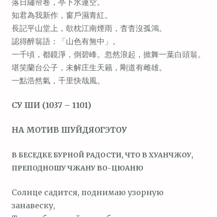
落日繡帘卷，亭下水連空。
知君為我新作，窗戶濕青紅。
長記平山堂上，欹枕江南煙雨，杳杳沒孤鴻。
認得醉翁語：「山色有無中」。
一千頃，都鏡淨，倒碧峰。忽然浪起，掀舞一葉白頭翁。
堪笑蘭台公子，未解庄生天籟，剛道有雌雄。
一點浩然氣，千里快哉風。
СУ ШИ (1037 – 1101)
НА МОТИВ ШУЙДЯОГЭТОУ
В БЕСЕДКЕ БУРНОЙ РАДОСТИ, ЧТО В ХУАНЧЖОУ,
ПРЕПОДНОШУ ЧЖАНУ ВО-ЦЮАНЮ
Солнце садится, поднимаю узорную
занавеску,