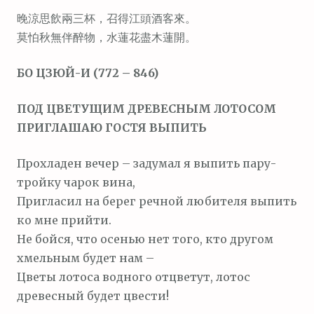
晚涼思飲兩三杯，召得江頭酒客來。
莫怕秋無伴醉物，水蓮花盡木蓮開。
БО ЦЗЮЙ-И (772 – 846)
ПОД ЦВЕТУЩИМ ДРЕВЕСНЫМ ЛОТОСОМ
ПРИГЛАШАЮ ГОСТЯ ВЫПИТЬ
Прохладен вечер – задумал я выпить пару-
тройку чарок вина,
Пригласил на берег речной любителя выпить
ко мне прийти.
Не бойся, что осенью нет того, кто другом
хмельным будет нам –
Цветы лотоса водного отцветут, лотос
древесный будет цвести!