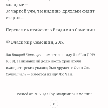
молодые –
За чаркой уже, ты видишь, дряхлый сидит
старик…
Перевёл с китайского Владимир Самошин.
© Владимир Самошин, 2017.
Лю Второй Юань-фу
– имеется ввиду Лю Чан (1019 —
1068), занимавший должность хранителя
императорских указов; был дружен с Оуян Сю.
Сочинитель —
имеется ввиду Лю Чан.
Posted on
2017.09.21
by
Владимир Самошин
0