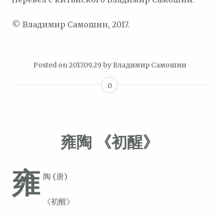
© Владимир Самошин, 2017.
Posted on
2017.09.29
by
Владимир Самошин
0
雍陶 《初醒》
雍
陶 (唐)
《初醒》