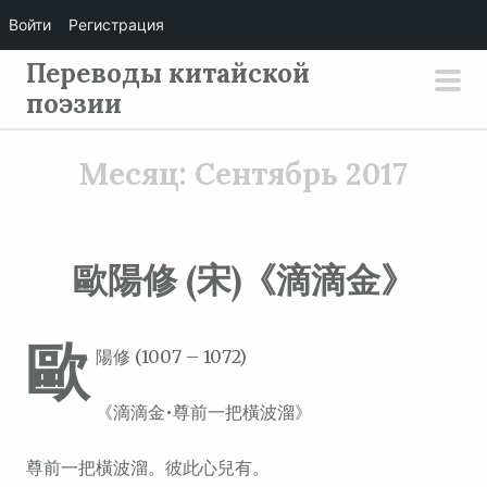
Войти
Регистрация
П
Переводы китайской
е
поэзии
осн
р
мен
е
Месяц:
Сентябрь 2017
й
т
и
歐陽修 (宋)《滴滴金》
к
с
о
歐
陽修 (1007 – 1072)
д
е
《滴滴金•尊前一把橫波溜》
р
ж
尊前一把橫波溜。彼此心兒有。
и