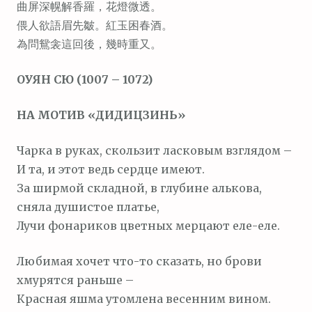
曲屏深幌解香羅，花燈微透。
м
偎人欲語眉先皺。紅玉困春酒。
о
為問鴛衾這回後，幾時重又。
м
у
ОУЯН СЮ (1007 – 1072)
НА МОТИВ «ДИДИЦЗИНЬ»
Чарка в руках, скользит ласковым взглядом –
И та, и этот ведь сердце имеют.
За ширмой складной, в глубине алькова,
сняла душистое платье,
Лучи фонариков цветных мерцают еле-еле.
Любимая хочет что-то сказать, но брови
хмурятся раньше –
Красная яшма утомлена весенним вином.