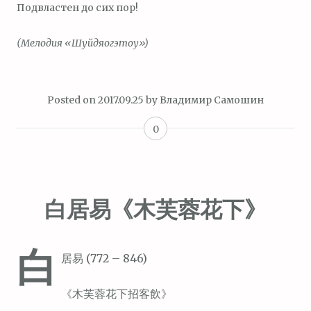
Подвластен до сих пор!
(Мелодия «Шуйдяогэтоу»)
Posted on
2017.09.25
by
Владимир Самошин
0
白居易《木芙蓉花下》
白
居易 (772 – 846)
《木芙蓉花下招客飲》