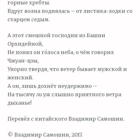
горные хребты.
Вдруг волна поднялась – от листика-лодки со
старцем седым.
А этот смешной господин из Башни
Орхидейной,
Не понял он го́лоса неба, о чём говорил
Чжуан-цзы,
Упорно твердя, что ветер бывает мужской и
женский.
А он, лишь дохнёт неудержимо –
На тысячу
ли
уж слышно приятного ветра
дыханье!
Перевёл с китайского Владимир Самошин.
© Владимир Самошин, 2017.