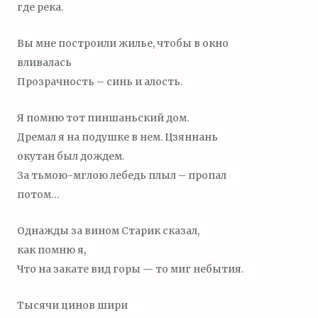
где река.
Вы мне построили жилье, чтобы в окно
вливалась
Прозрачность – синь и алость.
Я помню тот пиншаньский дом.
Дремал я на подушке в нем. Цзяннань
окутан был дождем.
За тьмою-мглою лебедь плыл – пропал
потом…
Однажды за вином Старик сказал,
как помню я,
Что на закате вид горы — то миг небытия.
Тысячи цинов шири