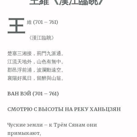
王維《漢江臨眺》
王
維 (701 – 761)
《漢江臨眺》
楚塞三湘接，荊門九派通。
江流天地外，山色有無中。
郡邑浮前浦，波瀾動遠空。
襄陽好風日，留醉與山翁。
ВАН ВЭЙ (701 – 761)
СМОТРЮ С ВЫСОТЫ НА РЕКУ ХАНЬЦЗЯН
Чуские земли – к Трём Сянам они
примыкают,