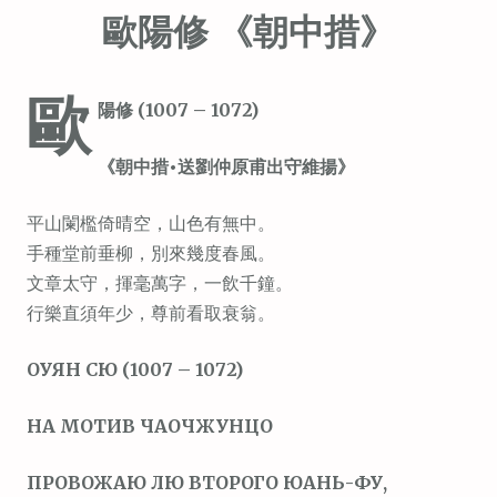
歐陽修 《朝中措》
歐
陽修 (1007 – 1072)
《朝中措•送劉仲原甫出守維揚》
平山闌檻倚晴空，山色有無中。
手種堂前垂柳，別來幾度春風。
文章太守，揮毫萬字，一飲千鐘。
行樂直須年少，尊前看取衰翁。
ОУЯН СЮ (1007 – 1072)
НА МОТИВ ЧАОЧЖУНЦО
ПРОВОЖАЮ ЛЮ ВТОРОГО ЮАНЬ-ФУ,