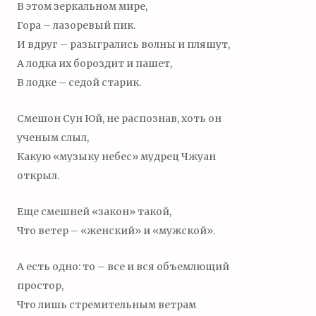
В этом зеркальном мире,
Гора – лазоревый пик.
И вдруг – разыгрались волны и пляшут,
А лодка их бороздит и пашет,
В лодке – седой старик.
Смешон Сун Юй, не распознав, хоть он
ученым слыл,
Какую «музыку небес» мудрец Чжуан
открыл.
Еще смешней «закон» такой,
Что ветер – «женский» и «мужской».
А есть одно: то – все и вся объемлющий
простор,
Что лишь стремительным ветрам