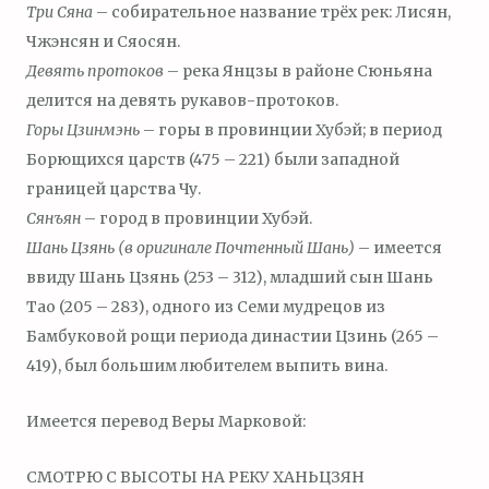
Три Сяна
– собирательное название трёх рек: Лисян,
Чжэнсян и Сяосян.
Девять протоков
– река Янцзы в районе Сюньяна
делится на девять рукавов-протоков.
Горы Цзинмэнь
– горы в провинции Хубэй; в период
Борющихся царств (475 – 221) были западной
границей царства Чу.
Сянъян
– город в провинции Хубэй.
Шань Цзянь (в оригинале Почтенный Шань)
– имеется
ввиду Шань Цзянь (253 – 312), младший сын Шань
Тао (205 – 283), одного из Семи мудрецов из
Бамбуковой рощи периода династии Цзинь (265 –
419), был большим любителем выпить вина.
Имеется перевод Веры Марковой:
СМОТРЮ С ВЫСОТЫ НА РЕКУ ХАНЬЦЗЯН