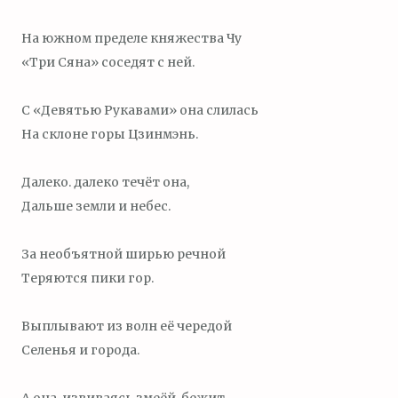
На южном пределе княжества Чу
«Три Сяна» соседят с ней.
С «Девятью Рукавами» она слилась
На склоне горы Цзинмэнь.
Далеко. далеко течёт она,
Дальше земли и небес.
За необъятной ширью речной
Теряются пики гор.
Выплывают из волн её чередой
Селенья и города.
А она, извиваясь змеёй, бежит