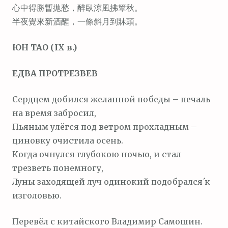
心中得勝暫拋愁，醉臥涼風拂簟秋。
半夜覺來新酒醒，一條斜月到牀頭。
ЮН ТАО (IX в.)
ЕДВА ПРОТРЕЗВЕВ
Сердцем добился желанной победы – печаль
на время забросил,
Пьяным улёгся под ветром прохладным –
циновку очистила осень.
Когда очнулся глубокою ночью, и стал
трезветь понемногу,
Луны заходящей луч одинокий подобрался́ к
изголовью.
Перевёл с китайского Владимир Самошин.