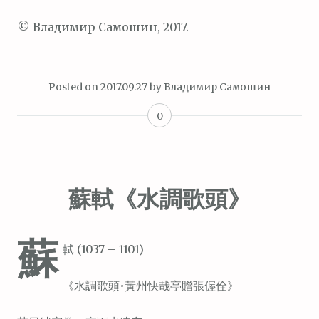
© Владимир Самошин, 2017.
Posted on
2017.09.27
by
Владимир Самошин
0
蘇軾《水調歌頭》
蘇
軾 (1037 – 1101)
《水調歌頭•黃州快哉亭贈張偓佺》