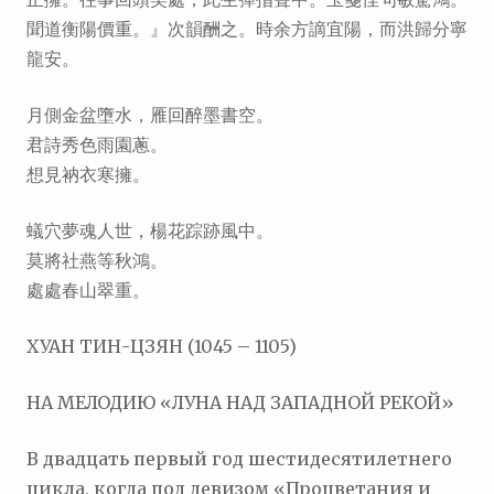
м
聞道衡陽價重。』次韻酬之。時余方謫宜陽，而洪歸分寧
о
龍安。
м
у
月側金盆墮水，雁回醉墨書空。
君詩秀色雨園蔥。
想見衲衣寒擁。
蟻穴夢魂人世，楊花踪跡風中。
莫將社燕等秋鴻。
處處春山翠重。
ХУАН ТИН-ЦЗЯН (1045 – 1105)
НА МЕЛОДИЮ «ЛУНА НАД ЗАПАДНОЙ РЕКОЙ»
В двадцать первый год шестидесятилетнего
цикла, когда под девизом «Процветания и