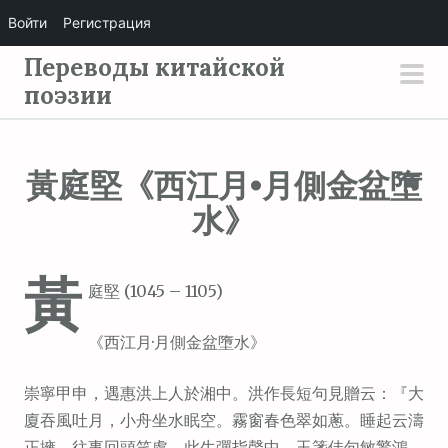
Войти
Регистрация
П
Переводы китайской
е
поэзии
осн
р
мен
е
й
黃庭堅《西江月•月側金盆墮
т
水》
и
к
с
黃
庭堅 (1045 – 1105)
о
д
《西江月·月側金盆墮水》
е
р
崇寧甲申，遇惠洪上人於湘中。洪作長短句見贈云：『大
ж
廈吞風吐月，小舟坐水眠空。霧窗春色翠如蔥。睡起云濤
и
正擁。往事回頭笑處，此生彈指聲中。玉箋佳句敏驚鴻。