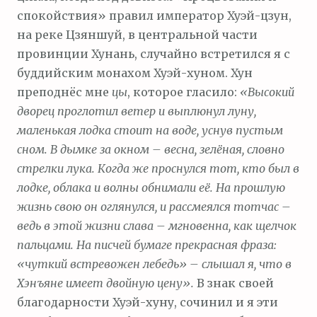
спокойствия» правил император Хуэй-цзун,
на реке Цзяншуй, в центральной части
провинции Хунань, случайно встретился я с
буддийским монахом Хуэй-хуном. Хун
преподнёс мне
цы
, которое гласило:
«Высокий
дворец проглотил ветер и выплюнул луну,
маленькая лодка стоит на воде, уснув пустым
сном. В дымке за окном – весна, зелёная, словно
стрелки лука. Когда же проснулся тот, кто был в
лодке, облака и волны обнимали её. На прошлую
жизнь свою он оглянулся, и рассмеялся тотчас –
ведь в этой жизни слава – мгновенна, как щелчок
пальцами. На писчей бумаге прекрасная фраза:
«чуткий встревожен лебедь» – слышал я, что в
Хэнъяне имеет двойную цену».
В знак своей
благодарности Хуэй-хуну, сочинил и я эти