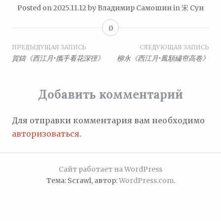
Posted on
2025.11.12
by
Владимир Самошин
in
宋 Сун
0
Навигация
ПРЕДЫДУЩАЯ ЗАПИСЬ
СЛЕДУЮЩАЯ ЗАПИСЬ
賀鑄《西江月•攜手看花深徑》
柳永《西江月•鳳額繡帘高卷》
по
записям
Добавить комментарий
Для отправки комментария вам необходимо
авторизоваться
.
Сайт работает на WordPress
Тема: Scrawl, автор:
WordPress.com
.