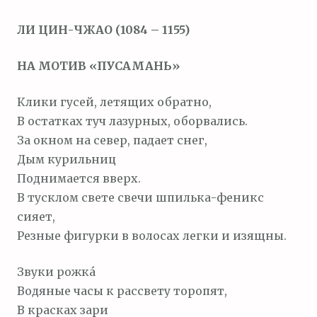
м
ЛИ ЦИН-ЧЖАО (1084 – 1155)
о
м
НА МОТИВ «ПУСАМАНЬ»
у
Клики гусей, летящих обратно,
В остатках туч лазурных, оборвались.
За окном на север, падает снег,
Дым курильниц
Поднимается вверх.
В тусклом свете свечи шпилька-феникс
сияет,
Резные фигурки в волосах легки и изящны.
Звуки рожка́
Водяные часы к рассвету торопят,
В красках зари