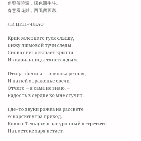
角聲催曉漏，曙色回牛斗。
春意看花難，西風留舊寒。
ЛИ ЦИН-ЧЖАО
Крик залетного гуся слышу,
Вижу яшмовой тучи следы.
Снова снег осыпает крыши,
Из курильницы тянется дым.
Птица-феникс – заколка резная,
И на ней отраженье свечи.
Отчего – я сама не знаю, –
Радость в сердце ко мне стучит.
Где-то звуки рожка на рассвете
Ускоряют утра приход.
Ковш с Тельцом в час урочный встретить
На востоке заря встает.