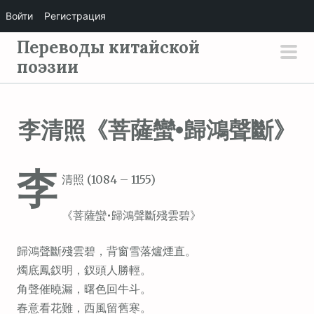
Войти
Регистрация
П
Переводы китайской
е
поэзии
осн
р
мен
е
й
李清照《菩薩蠻•歸鴻聲斷》
т
и
李
к
清照 (1084 – 1155)
с
о
《菩薩蠻•歸鴻聲斷殘雲碧》
д
е
歸鴻聲斷殘雲碧，背窗雪落爐煙直。
р
燭底鳳釵明，釵頭人勝輕。
ж
角聲催曉漏，曙色回牛斗。
и
春意看花難，西風留舊寒。