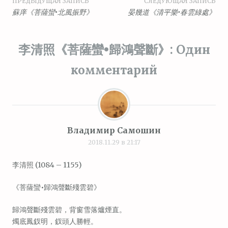
Навигация
ПРЕДЫДУЩАЯ ЗАПИСЬ
СЛЕДУЮЩАЯ ЗАПИСЬ
蘇庠《菩薩蠻•北風振野》
晏幾道《清平樂•春雲綠處》
по
записям
李清照《菩薩蠻•歸鴻聲斷》
: Один
комментарий
Владимир Самошин
2018.11.29 в 21:17
李清照 (1084 – 1155)
《菩薩蠻•歸鴻聲斷殘雲碧》
歸鴻聲斷殘雲碧，背窗雪落爐煙直。
燭底鳳釵明，釵頭人勝輕。