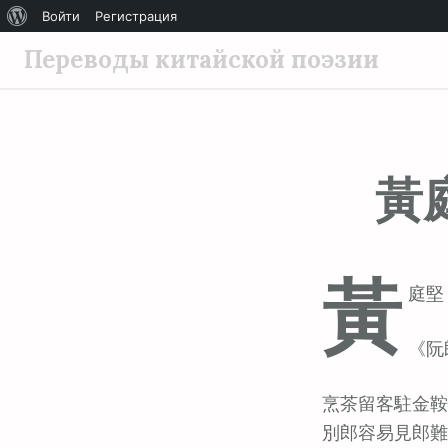
О
Войти
Регистрация
П
WordPress
Переводы китайской поэзии
е
р
е
й
黃
т
и
к
с
黃
о
庭堅 (
д
е
《阮
р
ж
烹茶留客駐金鞍
и
別郎容易見郎難