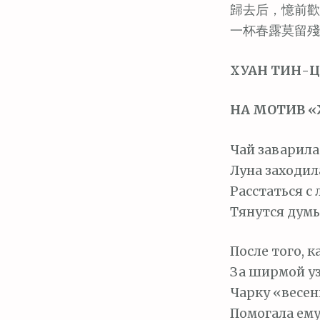
м
歸去后，憶前歡
о
一杯春露莫留殘
м
у
ХУАН ТИН-ЦЗ
НА МОТИВ 
Чай заварила 
Луна заходил
Расстаться с
Тянутся думы
После того, 
За ширмой у
Чарку «весен
Помогала ем