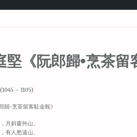
庭堅《阮郎歸•烹茶留
1045 – 1105)
郎歸•烹茶留客駐金鞍》
，月斜窗外山。
，有人愁遠山。