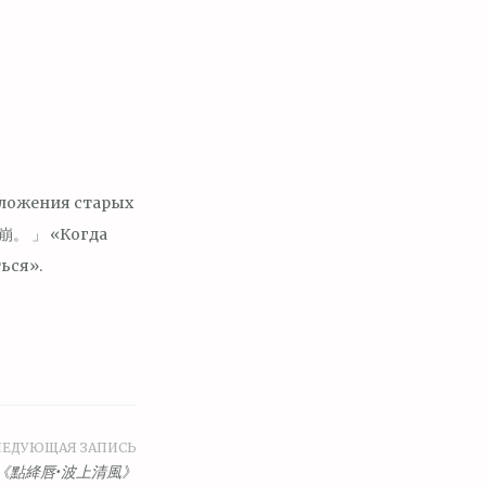
зложения старых
。 」 «Когда
ься».
ЛЕДУЮЩАЯ ЗАПИСЬ
《點絳唇•波上清風》