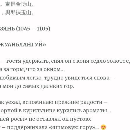
。畫屏金博山。
，與郎扶玉山。
ЯНЬ (1045 – 1105)
«ЖУАНЬЛАНГУЙ»
– гостя удержать, снял он с коня седло золотое,
а за горы, что за окном…
 любимым легко, трудно увидеться снова –
 мои до самых далёких гор.
как уехал, вспоминаю прежние радости –
зорной в курильнице курились ароматы…
ней росы» не оставлял он пустою:
у – поддерживала «яшмовую гору»…