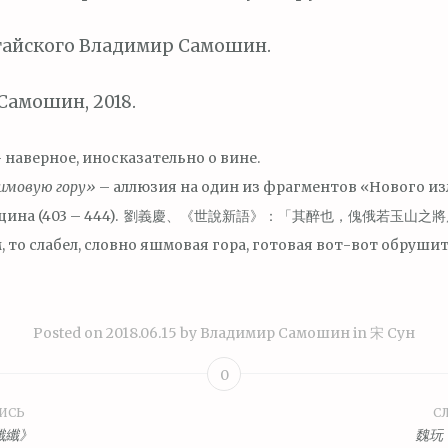
тайского Владимир Самошин.
амошин, 2018.
 наверное, иносказательно о вине.
шмовую гору»
– аллюзия на один из фрагментов «Нового и
И-цина (403 – 444). 劉義慶、《世說新語》：「其醉也，傀俄若玉山之將崩
 то слабел, словно яшмовая гора, готовая вот-вот обрушит
Posted on
2018.06.15
by
Владимир Самошин
in
宋 Сун
0
ИСЬ
С
ция
纖纖》
魏玩