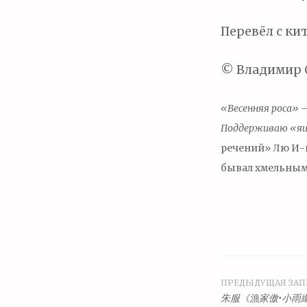
Перевёл с ки
© Владимир С
«Весенняя роса»
–
Поддерживаю «я
речений» Лю 
бывал хмельным,
ПРЕДЫДУЩАЯ ЗАП
Навига
朱服《漁家傲•小雨