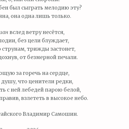
бен был сыграть мелодию эту?
яна, она одна лишь только.
шан
вслед ветру несётся,
лодии, без цели блуждает,
о струнам, трижды застонет,
охнув, от безмерной печали.
щую за горечь на сердце,
 душу, что ценители редки,
ть с ней лебедей парою белой,
правив, взлететь в высокое небо.
тайского Владимир Самошин.