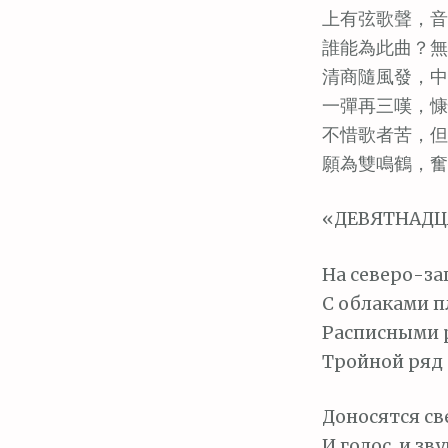
м
上有弦歌聲，音
о
誰能為此曲？無
м
清商隨風發，中
у
一彈再三嘆，慷
不惜歌者苦，但
願為雙鳴鶴，奮
«ДЕВЯТНАДЦ
На северо-за
С облаками п
Расписными 
Тройной ряд 
Доносятся све
И голос, и зв