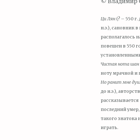
© Владимир 
Ци Лян
(? – 550 г
н.э.), сановник 
располагалось н
повешен в 550 го
установленными
Чистая нота
шан
ноту мрачной и 
Но ранит мне душ
до н.э.), авторс
рассказывается 
последний умер,
такого знатока и
играть.