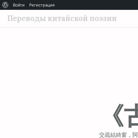
О
Войти
Регистрация
П
WordPress
Переводы китайской поэзии
е
р
е
й
т
и
к
с
о
д
《
е
р
ж
и
交疏結綺窗，阿