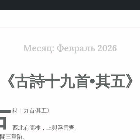
Месяц:
Февраль 2026
《古詩十九首•其五
古
詩十九首·其五》
西北有高樓，上與浮雲齊。
閣三重階。