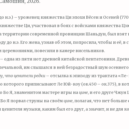
Самошин, 2026.
. до н.э.) – уроженец княжества Ци эпохи Вёсен и Осеней (770 
в княжестве Ци, участвовал в боях с войсками княжества Цз
а территории современной провинции Шаньдун, был взят в
ду до н.э. Его жена, узнав об этом, попросила, чтобы и её, в
 церемониями, повесили в камере висельников.
– одна из пяти нот древней китайской пентатоники. Древн
печальной, им слышался в ней безрадостный шум осеннего 
у, что ценители редки
– отсылка к эпизоду из трактата «Ле-ц
тво которого приписывают Ле Юй-коу (ок.450 – ок.375), в к
о Бо Я, знаменитом мастере игры на
цине
, и его друге Чжун
 Бо Я порвал струны на своём
цине
, полагая, что нет больше
 ценителя музыки, каким был его друг, а значит, и не для 