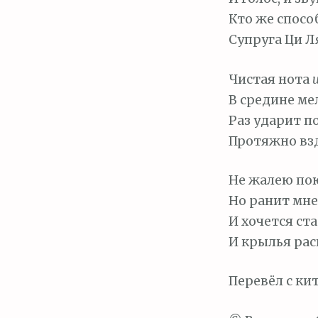
Кто же спосо
Супруга Ци Л
Чистая нота
В средине ме
Раз ударит п
Протяжно взд
Не жалею пою
Но ранит мне
И хочется ста
И крылья рас
Перевёл с ки