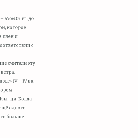
– 476/403 гг. до
юй, которое
 плен и
 соответствии с
ие считали эту
ветра.
зы» (V – IV вв.
отором
 Цзы-ци. Когда
 ещё одного
кого больше