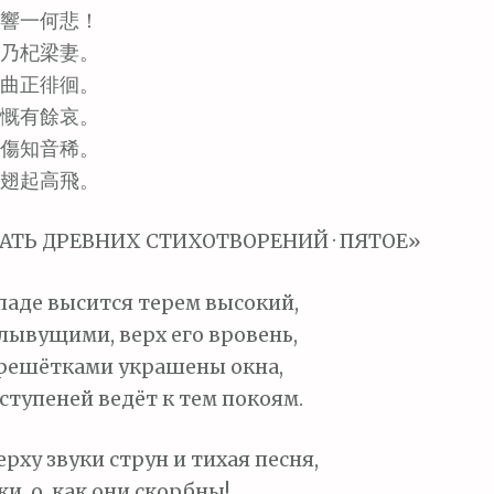
響一何悲！
乃杞梁妻。
曲正徘徊。
慨有餘哀。
傷知音稀。
翅起高飛。
АТЬ ДРЕВНИХ СТИХОТВОРЕНИЙ · ПЯТОЕ»
паде высится терем высокий,
лывущими, верх его вровень,
решётками украшены окна,
ступеней ведёт к тем покоям.
рху звуки струн и тихая песня,
уки, о, как они скорбны!