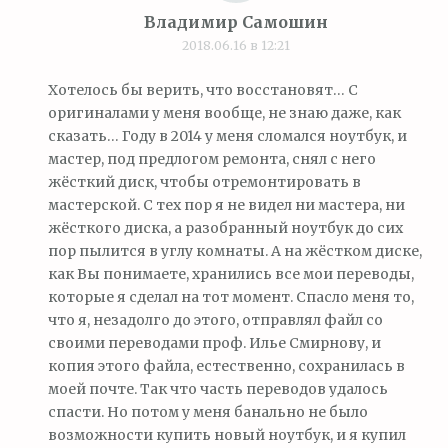
Владимир Самошин
2018.06.16 в 12:21
Хотелось бы верить, что восстановят… С
оригиналами у меня вообще, не знаю даже, как
сказать… Году в 2014 у меня сломался ноутбук, и
мастер, под предлогом ремонта, снял с него
жёсткий диск, чтобы отремонтировать в
мастерской. С тех пор я не видел ни мастера, ни
жёсткого диска, а разобранный ноутбук до сих
пор пылится в углу комнаты. А на жёстком диске,
как Вы понимаете, хранились все мои переводы,
которые я сделал на тот момент. Спасло меня то,
что я, незадолго до этого, отправлял файл со
своими переводами проф. Илье Смирнову, и
копия этого файла, естественно, сохранилась в
моей почте. Так что часть переводов удалось
спасти. Но потом у меня банально не было
возможности купить новый ноутбук, и я купил