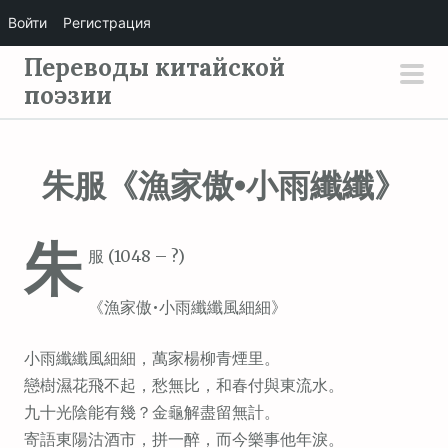
Войти
Регистрация
П
Переводы китайской
е
поэзии
осн
р
мен
е
й
朱服《漁家傲•小雨纖纖》
т
и
朱
к
服 (1048 – ?)
с
о
《漁家傲•小雨纖纖風細細》
д
е
小雨纖纖風細細，萬家楊柳青煙里。
р
戀樹濕花飛不起，愁無比，和春付與東流水。
ж
九十光陰能有幾？金龜解盡留無計。
и
寄語東陽沽酒市，拼一醉，而今樂事他年淚。