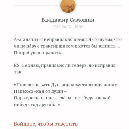
Владимир Самошин
2018.06.17 в 10:58
А-а, значит, я неправильно понял. Я-то думал, что
он на па́ру с трактирщиком и хотел бы выпить …
Попробую исправить…
P.S. Не знаю, правильно ли теперь, но исправил
так:
«Пошлю сказать Дунъянскому торговцу вином:
Напьюсь-ка я от души –
Порадуюсь нынче, а слёзы лить буду в какой-
нибудь год другой…»
Войдите, чтобы ответить