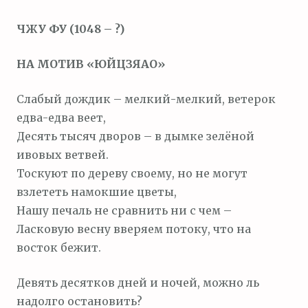
м
ЧЖУ ФУ (1048 – ?)
о
м
НА МОТИВ «ЮЙЦЗЯАО»
у
Слабый дождик – мелкий-мелкий, ветерок
едва-едва веет,
Десять тысяч дворов – в дымке зелёной
ивовых ветвей.
Тоскуют по дереву своему, но не могут
взлететь намокшие цветы,
Нашу печаль не сравнить ни с чем –
Ласковую весну вверяем потоку, что на
восток бежит.
Девять десятков дней и ночей, можно ль
надолго остановить?