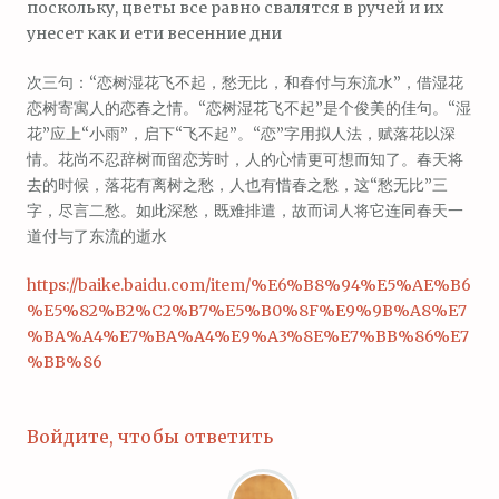
поскольку, цветы все равно свалятся в ручей и их
унесет как и ети весенние дни
次三句：“恋树湿花飞不起，愁无比，和春付与东流水”，借湿花
恋树寄寓人的恋春之情。“恋树湿花飞不起”是个俊美的佳句。“湿
花”应上“小雨”，启下“飞不起”。“恋”字用拟人法，赋落花以深
情。花尚不忍辞树而留恋芳时，人的心情更可想而知了。春天将
去的时候，落花有离树之愁，人也有惜春之愁，这“愁无比”三
字，尽言二愁。如此深愁，既难排遣，故而词人将它连同春天一
道付与了东流的逝水
https://baike.baidu.com/item/%E6%B8%94%E5%AE%B6
%E5%82%B2%C2%B7%E5%B0%8F%E9%9B%A8%E7
%BA%A4%E7%BA%A4%E9%A3%8E%E7%BB%86%E7
%BB%86
Войдите, чтобы ответить