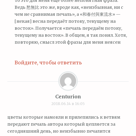
то это для меня ещё более непонятная фраза.
Ведь 愁無比 это же, вроде как, «неизбывная, ни с
чем не сравнимая печаль», а «和春付與東流水» —
[некая] весна передаёт потоку, текущему на
восток». Получается «печаль передаём потоку,
текущему на восток». В общем, я так понял. Хотя,
повторяю, смысл этой фразы для меня неясен
Войдите, чтобы ответить
Centurion
2018.06.14 в 16:05
цветы которые намокли и прилепились к ветвям
передают печаль автора который цепляется за
сегодняшний день, но неизбывно печалится