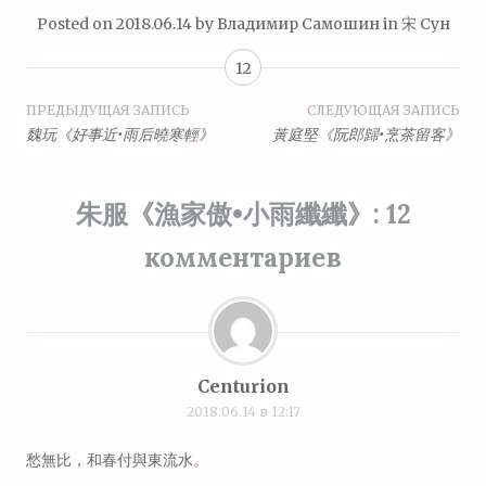
Posted on
2018.06.14
by
Владимир Самошин
in
宋 Сун
12
Навигация
ПРЕДЫДУЩАЯ ЗАПИСЬ
СЛЕДУЮЩАЯ ЗАПИСЬ
魏玩《好事近•雨后曉寒輕》
黃庭堅《阮郎歸•烹茶留客》
по
записям
朱服《漁家傲•小雨纖纖》
: 12
комментариев
Centurion
2018.06.14 в 12:17
愁無比，和春付與東流水。