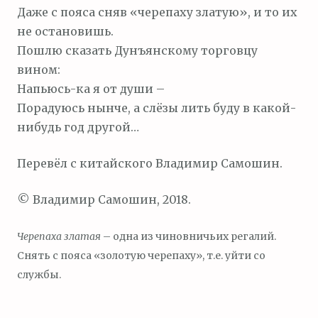
Даже с пояса сняв «черепаху златую», и то их
не остановишь.
Пошлю сказать Дунъянскому торговцу
вином:
Напьюсь-ка я от души –
Порадуюсь нынче, а слёзы лить буду в какой-
нибудь год другой…
Перевёл с китайского Владимир Самошин.
© Владимир Самошин, 2018.
Черепаха златая
– одна из чиновничьих регалий.
Снять с пояса «золотую черепаху», т.е. уйти со
службы.