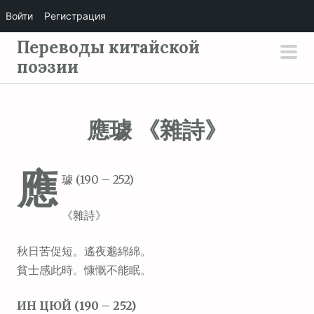
Войти
Регистрация
П
Переводы китайской
е
поэзии
осн
р
мен
е
й
應璩 《雜詩》
т
и
應
к
璩 (190 – 252)
с
о
《雜詩》
д
е
秋日苦促短。遙夜邈綿綿。
р
貧士感此時。慷慨不能眠。
ж
ИН ЦЮЙ (190 – 252)
и