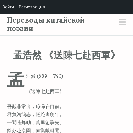
Войти
Регистрация
П
Переводы китайской
е
поэзии
осн
р
мен
е
й
孟浩然 《送陳七赴西軍》
т
и
孟
к
浩然 (689 – 740)
с
о
《送陳七赴西軍》
д
е
吾觀非常者，碌碌在目前。
р
君負鴻鵠志，蹉跎書劍年。
ж
一聞邊烽動，萬里忽爭先。
и
餘亦赴京國，何當獻凱還。