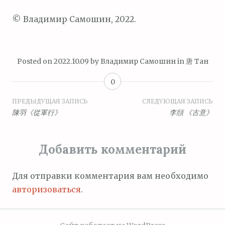
© Владимир Самошин, 2022.
Posted on
2022.10.09
by
Владимир Самошин
in
唐 Тан
0
Навигация
ПРЕДЫДУЩАЯ ЗАПИСЬ
СЛЕДУЮЩАЯ ЗАПИСЬ
陳羽《從軍行》
李頎 《古意》
по
записям
Добавить комментарий
Для отправки комментария вам необходимо
авторизоваться
.