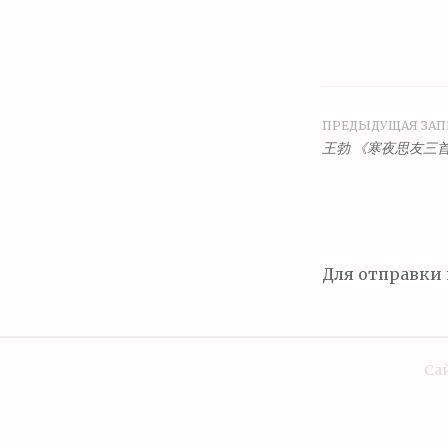
ПРЕДЫДУЩАЯ ЗАП
Навига
王勃 《寒夜思友三
по
запися
Для отправки
Сай