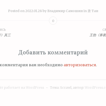
Posted on
2022.01.28
by
Владимир Самошин
in
唐 Тан
0
ИСЬ
С
ция
首》其三
王勃《寒夜
Добавить комментарий
м
 комментария вам необходимо
авторизоваться
.
т работает на WordPress
~
Тема: Scrawl, автор:
WordPress.