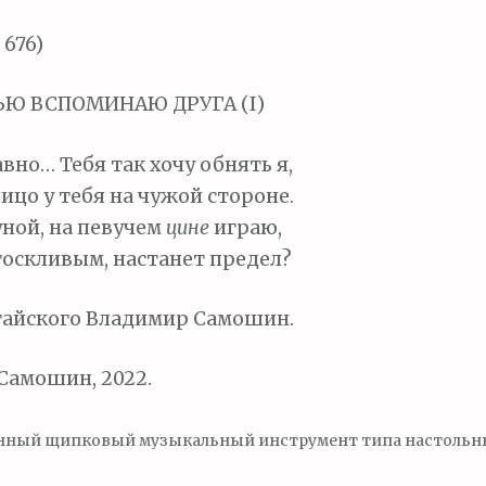
 676)
ЬЮ ВСПОМИНАЮ ДРУГА (I)
вно… Тебя так хочу обнять я,
ицо у тебя на чужой стороне.
уной, на певучем
ц
и
не
играю,
оскливым, настанет предел?
тайского Владимир Самошин.
Самошин, 2022.
нный щипковый музыкальный инструмент типа настольны