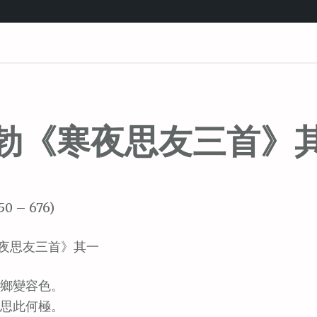
勃《寒夜思友三首》
50 – 676)
夜思友三首》其一
鄉變容色。
思此何極。