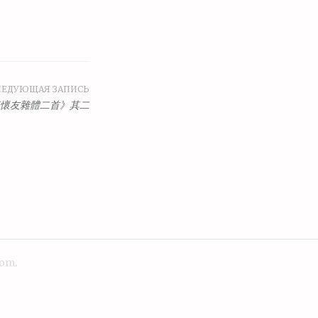
ЛЕДУЮЩАЯ ЗАПИСЬ
懷友雜體二首》其二
com
.