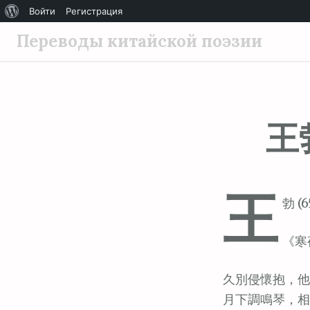
О
Войти
Регистрация
П
WordPress
Переводы китайской поэзии
е
р
е
й
王
т
и
к
с
王
о
勃 (6
д
е
《寒
р
ж
久別侵懷抱，他
и
月下調鳴琴，相