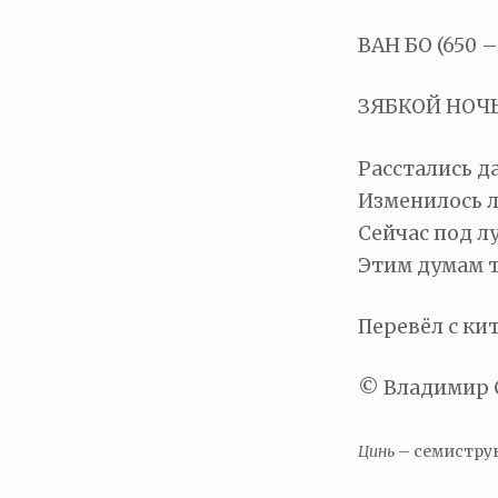
м
о
ВАН БО (650 –
м
у
ЗЯБКОЙ НОЧ
Расстались да
Изменилось л
Сейчас под л
Этим думам т
Перевёл с ки
© Владимир 
Цинь
– семистру