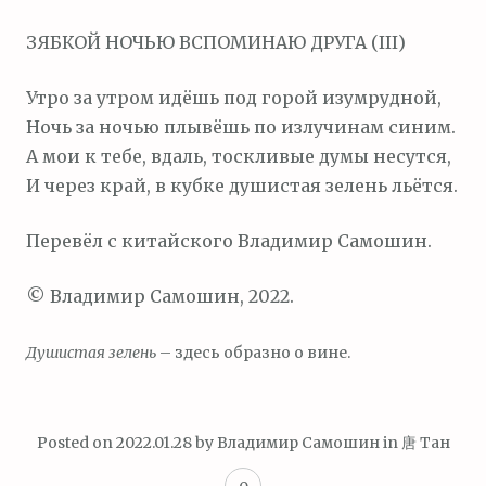
м
ЗЯБКОЙ НОЧЬЮ ВСПОМИНАЮ ДРУГА (III)
о
м
Утро за утром идёшь под горой изумрудной,
у
Ночь за ночью плывёшь по излучинам синим.
А мои к тебе, вдаль, тоскливые думы несутся,
И через край, в кубке душистая зелень льётся.
Перевёл с китайского Владимир Самошин.
© Владимир Самошин, 2022.
Душистая зелень
– здесь образно о вине.
Posted on
2022.01.28
by
Владимир Самошин
in
唐 Тан