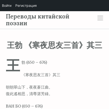
Войти
Регистрация
П
Переводы китайской
е
поэзии
осн
р
мен
е
й
王勃 《寒夜思友三首》其三
т
и
王
к
勃 (650 – 676)
с
о
《寒夜思友三首》其三
д
е
朝朝翠山下，夜夜蒼江曲。
р
復此遙相思，清尊湛芳綠。
ж
ВАН БО (650 – 676)
и