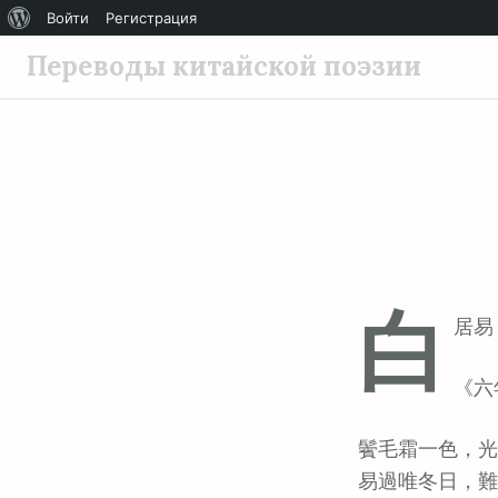
О
Войти
Регистрация
П
WordPress
Переводы китайской поэзии
е
р
е
й
т
и
к
с
白
о
居易 (
д
е
《六
р
ж
鬢毛霜一色，光
и
易過唯冬日，難