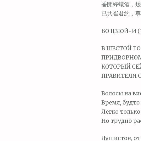
м
香開綠蟻酒，煖
о
已共崔君約，尊
м
у
БО ЦЗЮЙ-И (7
В ШЕСТОЙ Г
ПРИДВОРНОМ
КОТОРЫЙ СЕ
ПРАВИТЕЛЯ 
Волосы на ви
Время, будто 
Легко только
Но трудно ра
Душистое, от