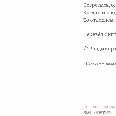
Согреемся, с
Когда с госп
То отдохнём,
Перевёл с ки
© Владимир С
«Пенное»
– назва
ПРЕДЫДУЩАЯ ЗАП
Навига
潘閬 《雪夜有感》