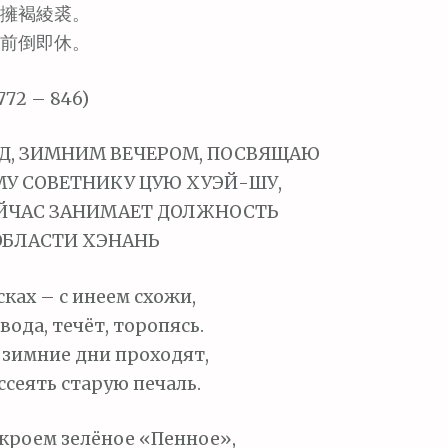
擁褐綾裘。
前倒即休。
72 – 846)
ОД, ЗИМНИМ ВЕЧЕРОМ, ПОСВЯЩАЮ
У СОВЕТНИКУ ЦУЮ ХУЭЙ-ШУ,
ЙЧАС ЗАНИМАЕТ ДОЛЖНОСТЬ
ОБЛАСТИ ХЭНАНЬ
сках – с инеем схожи,
вода, течёт, торопясь.
 зимние дни проходят,
ссеять старую печаль.
кроем зелёное «Пенное»,