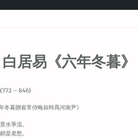
白居易《六年冬暮》
772 – 846)
年冬暮贈崔常侍晦叔時爲河南尹》
景水爭流。
銷是老愁。