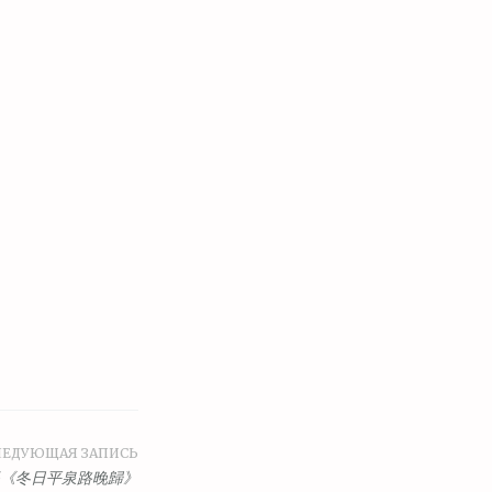
ЛЕДУЮЩАЯ ЗАПИСЬ
《冬日平泉路晚歸》