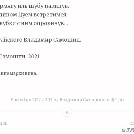
ермягу иль шубу накинув.
одином Цуем встретимся,
 кубки с ним опрокинув…
тайского Владимир Самошин.
амошин, 2021.
ние марки вина.
Posted on
2021.12.12
by
Владимир Самошин
in
唐 Тан
0
ИСЬ
С
ция
白居易