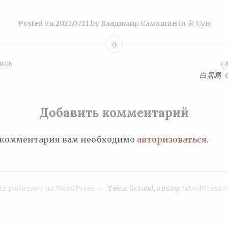
Posted on
2021.07.11
by
Владимир Самошин
in
宋 Сун
0
ИСЬ
С
ция
》
白居易《
Добавить комментарий
м
 комментария вам необходимо
авторизоваться
.
т работает на WordPress
~
Тема: Scrawl, автор:
WordPress.