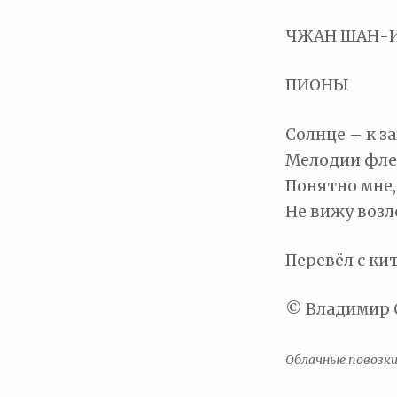
м
о
ЧЖАН ШАН-ИН 
м
у
ПИОНЫ
Солнце – к з
Мелодии флей
Понятно мне,
Не вижу возл
Перевёл с ки
© Владимир С
Облачные повозк