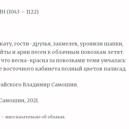
(1043 – 1122)
акату, гости-друзья, захмелев, уронили шапки,
ты и арии песен к облачным повозкам летят.
 что весна-красна за повозками теми умчалась:
е восточного кабинета полный цветов палисад.
тайского Владимир Самошин.
амошин, 2021.
и
– иносказательно об облаках.