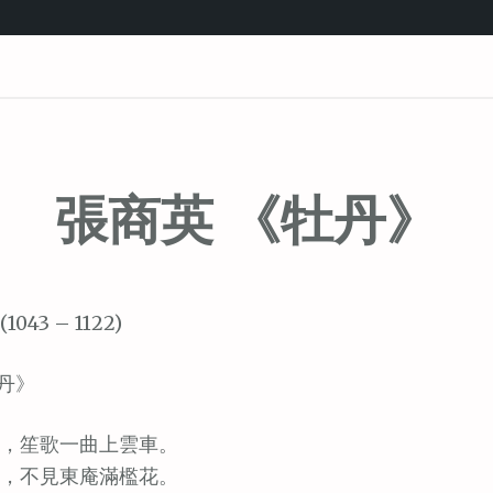
張商英 《牡丹》
1043 – 1122)
丹》
，笙歌一曲上雲車。
，不見東庵滿檻花。