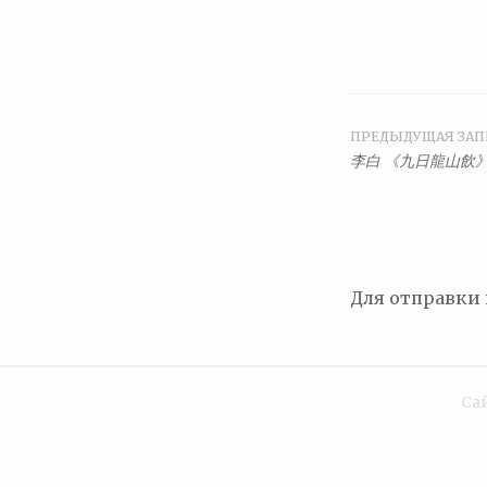
ПРЕДЫДУЩАЯ ЗАП
Навига
李白 《九日龍山飲
по
запися
Для отправки
Сай