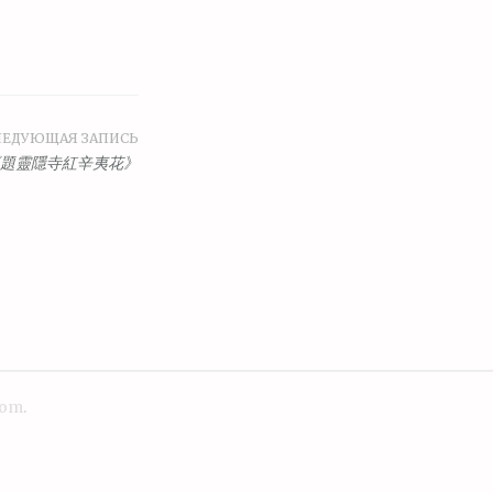
ЛЕДУЮЩАЯ ЗАПИСЬ
題靈隱寺紅辛夷花》
com
.