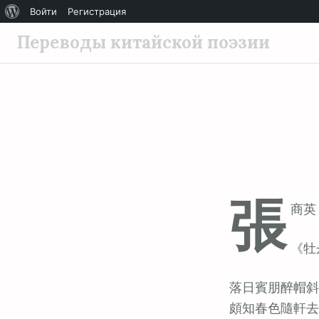
О
Войти
Регистрация
П
WordPress
Переводы китайской поэзии
е
р
е
й
т
и
к
с
張
о
商英 (
д
е
《牡
р
ж
落日賓朋醉帽斜
и
頗知春色隨軒去