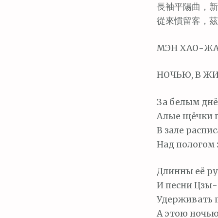
м
長袖平陽曲，新
о
從來慣留客，茲
м
у
МЭН ХАО-ЖАН
НОЧЬЮ, В Ж
За белым днё
Алые щёчки п
В зале распи
Над пологом
Длинны её ру
И песни Цзы-е
Удерживать г
А этою ночью,