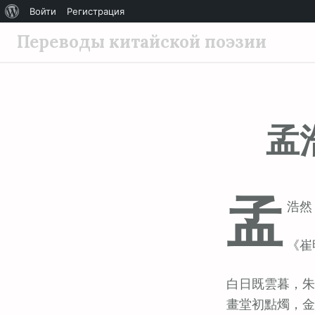
О
Войти
Регистрация
П
WordPress
Переводы китайской поэзии
е
р
е
й
孟
т
и
к
с
孟
о
浩然 (
д
е
《崔
р
ж
白日既雲暮，朱
и
畫堂初點燭，金