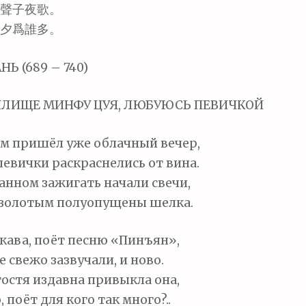
聲子夜歌。
夕爲誰多。
Ь (689 – 740)
ИЛИЩЕ МИНФУ ЦУЯ, ЛЮБУЮСЬ ПЕВИЧКОЙ
м пришёл уже облачный вечер,
евички раскраснелись от вина.
санном зажигать начали свечи,
 золотым полуопущены шелка.
кава, поёт песню «Пинъян»,
 свежо зазвучали, и ново.
остя издавна привыкла она,
 поёт для кого так много?..