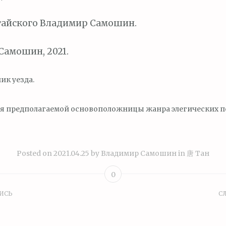
тайского Владимир Самошин.
амошин, 2021.
ик уезда.
 имя предполагаемой основоположницы жанра элегических п
Posted on
2021.04.25
by
Владимир Самошин
in
唐 Тан
0
ИСЬ
С
ция