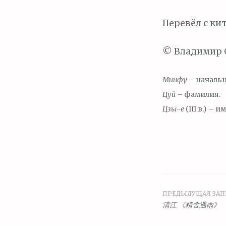
Перевёл с ки
© Владимир С
М
и
нфу
– начальн
Цуй
– фамилия.
Цзы-
е
(III в.) –
ПРЕДЫДУЩАЯ ЗАП
Навига
清江 《精舍遇雨》