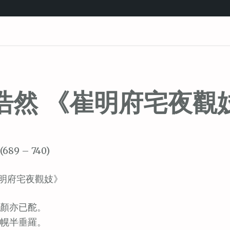
浩然 《崔明府宅夜觀
689 – 740)
明府宅夜觀妓》
顏亦已酡。
幌半垂羅。