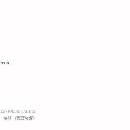
есен.
ЛЕДУЮЩАЯ ЗАПИСЬ
張嵲 《夜聽雨聲》