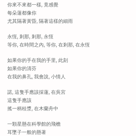
你來不來都一樣, 竟感覺
м
每朵蓮都像你
о
尤其隔著黃昏, 隔著這樣的細雨
м
у
永恆, 剎那, 剎那, 永恆
等你, 在時間之內, 等你, 在剎那, 在永恆
如果你的手在我的手里, 此刻
如果你的清芬
在我的鼻孔, 我會說, 小情人
諾, 這隻手應該採蓮, 在吳宮
這隻手應該
搖一柄桂漿, 在木蘭舟中
一顆星懸在科學館的飛檐
耳墜子一般的懸著