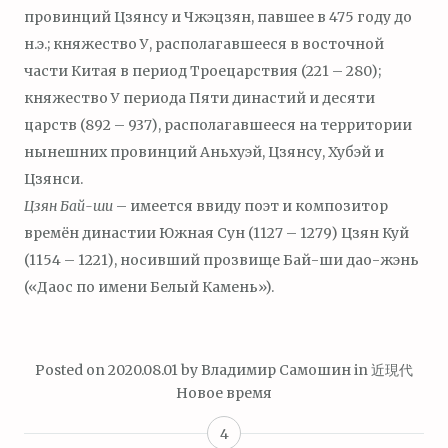
провинций Цзянсу и Чжэцзян, павшее в 475 году до
н.э.; княжество У, располагавшееся в восточной
части Китая в период Троецарствия (221 – 280);
княжество У периода Пяти династий и десяти
царств (892 – 937), располагавшееся на территории
нынешних провинций Аньхуэй, Цзянсу, Хубэй и
Цзянси.
Цзян Бай-ши
– имеется ввиду поэт и композитор
времён династии Южная Сун (1127 – 1279) Цзян Куй
(1154 – 1221), носивший прозвище Бай-ши дао-жэнь
(«Даос по имени Белый Камень»).
Posted on
2020.08.01
by
Владимир Самошин
in
近現代
Новое время
4