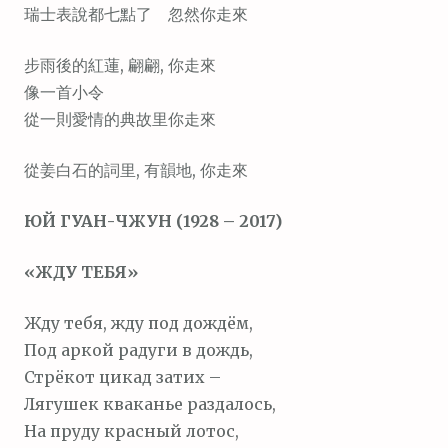
瑞士表說都七點了 忽然你走來
步雨後的紅蓮, 翩翩, 你走來
像一首小令
從一則愛情的典故里你走來
從姜白石的詞里, 有韻地, 你走來
ЮЙ ГУАН-ЧЖУН (1928 – 2017)
«ЖДУ ТЕБЯ»
Жду тебя, жду под дождём,
Под аркой радуги в дождь,
Стрёкот цикад затих –
Лягушек кваканье раздалось,
На пруду красный лотос,