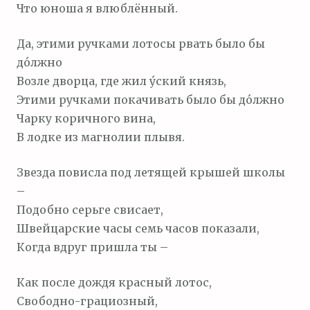
Что юноша я влюблённый.
Да, этими ручками лотосы рвать было бы
до́лжно
Возле дворца, где жил у́ский князь,
Этими ручками покачивать было бы до́лжно
Чарку коричного вина,
В лодке из магнолии плывя.
Звезда повисла под летящей крышей школы
–
Подобно серьге свисает,
Швейцарские часы семь часов показали,
Когда вдруг пришла ты –
Как после дождя красный лотос,
Свободно-грациозный,