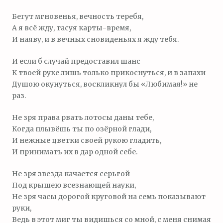
Бегут мгновенья, вечность теребя,
А я всё жду, тасуя карты-время,
И наяву, и в вечных сновиденьях я жду тебя.
И если б случай предоставил шанс
К твоей руке лишь только прикоснуться, и в запахи
Душою окунуться, воскликнул бы «Любимая!» не
раз.
Не зря права рвать лотосы даны тебе,
Когда плывёшь ты по озёрной глади,
И нежные цветки своей рукою гладить,
И принимать их в дар одной себе.
Не зря звезда качается серьгой
Под крышею всезнающей науки,
Не зря часы дорогой круговой на семь показывают
руки,
Ведь в этот миг ты видишься со мной, с меня снимая