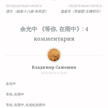
Навигация
ПРЕДЫДУЩАЯ ЗАПИСЬ
СЛЕДУЮЩАЯ ЗАПИСЬ
漢代 《鐃歌十八曲•有所思》
溫庭筠《菩薩蠻•玉樓明月》
по
записям
余光中 《等你, 在雨中》
: 4
комментария
Владимир Самошин
2020.08.01 в 21:05
余光中
等你, 在雨中
等你, 在雨中, 在造虹的雨中