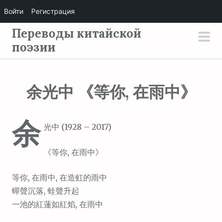
Войти
Регистрация
П
Переводы китайской
е
поэзии
осн
р
мен
е
й
余光中 《等你, 在雨中》
т
и
余
к
光中 (1928 – 2017)
с
о
《等你, 在雨中》
д
е
等你, 在雨中, 在造虹的雨中
р
蟬聲沉落, 蛙聲升起
ж
一池的紅蓮如紅焰, 在雨中
и