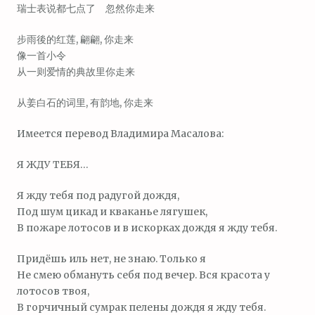
瑞士表说都七点了 忽然你走来
步雨後的红莲, 翩翩, 你走来
像一首小令
从一则爱情的典故里你走来
从姜白石的词里, 有韵地, 你走来
Имеется перевод Владимира Масалова:
Я ЖДУ ТЕБЯ…
Я жду тебя под радугой дождя,
Под шум цикад и кваканье лягушек,
В пожаре лотосов и в искорках дождя я жду тебя.
Придёшь иль нет, не знаю. Только я
Не смею обмануть себя под вечер. Вся красота у
лотосов твоя,
В горчичный сумрак пелены дождя я жду тебя.