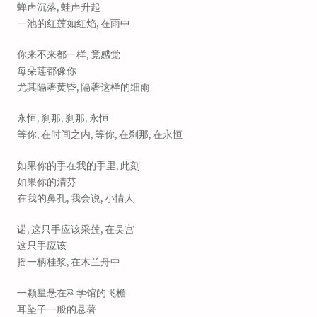
蝉声沉落, 蛙声升起
一池的红莲如红焰, 在雨中
你来不来都一样, 竟感觉
每朵莲都像你
尤其隔著黄昏, 隔著这样的细雨
永恒, 刹那, 刹那, 永恒
等你, 在时间之内, 等你, 在刹那, 在永恒
如果你的手在我的手里, 此刻
如果你的清芬
在我的鼻孔, 我会说, 小情人
诺, 这只手应该采莲, 在吴宫
这只手应该
摇一柄桂浆, 在木兰舟中
一颗星悬在科学馆的飞檐
耳坠子一般的悬著