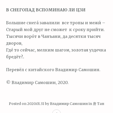
м
В СНЕГОПАД ВСПОМИНАЮ ЛИ ЦЗИ
о
м
Большие снега́ завалили все тропы и межи́ –
у
Старый мой друг не сможет к сроку прийти.
Тысячи воро́т в Чанъани, да десятки тысяч
дворов,
Где́ то сейчас, мелким шагом, золотая уздечка
бредёт?..
Перевёл с китайского Владимир Самошин.
© Владимир Самошин, 2020.
Posted on
2020.01.31
by
Владимир Самошин
in
唐 Тан