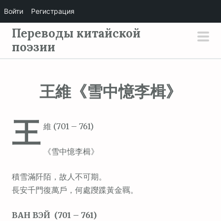
Войти
Регистрация
П
Переводы китайской
е
поэзии
осн
р
мен
е
й
王維《雪中憶李楫》
т
и
王
к
維 (701 – 761)
с
о
《雪中憶李楫》
д
е
積雪滿阡陌，故人不可期。
р
長安千門復萬戶，何處躞蹀黃金羈。
ж
ВАН ВЭЙ (701 – 761)
и