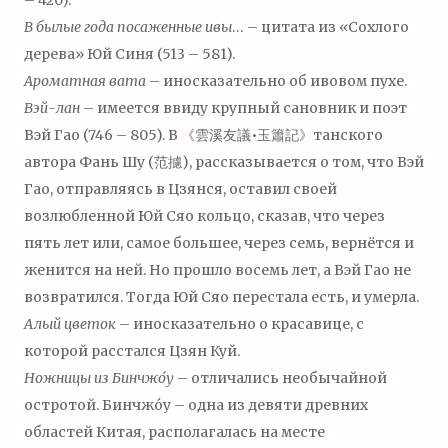
– 420).
В былые года посаженные ивы
… – цитата из «Сохлого
дерева» Юй Синя (513 – 581).
Ароматная вата
– иносказательно об ивовом пухе.
Вэй-лан
– имеется ввиду крупный сановник и поэт
Вэй Гао (746 – 805). В 《雲溪友議•玉簫記》танского
автора Фань Шу (范攄), рассказывается о том, что Вэй
Гао, отправляясь в Цзянся, оставил своей
возлюбленной Юй Сяо кольцо, сказав, что через
пять лет или, самое большее, через семь, вернётся и
женится на ней. Но прошло восемь лет, а Вэй Гао не
возвратился. Тогда Юй Сяо перестала есть, и умерла.
Алый цветок
– иносказательно о красавице, с
которой расстался Цзян Куй.
Ножницы из Бинчж
о́
у
– отличались необычайной
остротой. Бинчжо́у – одна из девяти древних
областей Китая, располагалась на месте