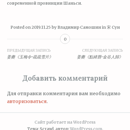
современной провинции Шаньси.
Posted on
2019.11.25
by
Владимир Самошин
in
宋 Сун
0
Навигация
ПРЕДЫДУЩАЯ ЗАПИСЬ
СЛЕДУЮЩАЯ ЗАПИСЬ
姜夔《玉梅令•疏疏雪片》
姜夔《點絳唇•金谷人歸》
по
записям
Добавить комментарий
Для отправки комментария вам необходимо
авторизоваться
.
Сайт работает на WordPress
Тема: Scrawl, автор:
WordPress.com
.