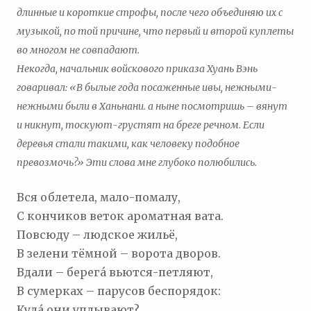
длинные и короткие строфы, после чего объединяю их с
музыкой, по той причине, что первый и второй куплеты
во многом не совпадают.
Некогда, начальник войскового приказа Хуань Вэнь
говаривал: «В былые года посаженные ивы, нежными-
нежными были в Ханьнани. а ныне посмотришь – вянут
и никнут, тоскуют-грустят на бреге речном. Если
деревья стали такими, как человеку подобное
превозмочь?» Эти слова мне глубоко полюбились.
Вся облетела, мало-помалу,
С кончиков веток ароматная вата.
Повсюду – людское жильё,
В зелени тёмной – ворота дворов.
Вдали – берега́ вьются-петляют,
В сумерках – парусов беспорядок:
Куда́ они уплывают?