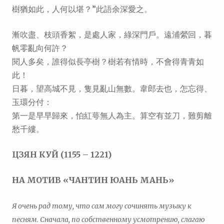
м
樹猶如此，人何以堪？”此語余深愛之。
о
漸吹盡、枝頭香絮，是處人家，綠深門戶。遠浦縈回，暮
м
帆零亂向何許？
у
閱人多矣，誰得似長亭樹？樹若有情時，不會得青青如
此！
日暮，望高城不見，隻見亂山無數。韋郎去也，怎忘得、
玉環分付：
第一是早早歸來，怕紅萼無人為主。算空有並刀，難剪離
愁千縷。
ЦЗЯН КУЙ (1155 – 1221)
НА МОТИВ «ЧАНТИН ЮАНЬ МАНЬ»
Я очень рад тому, что сам могу сочинять музыку к
песням. Сначала, по собственному усмотрению, слагаю