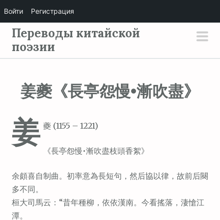
Войти
Регистрация
П
Переводы китайской
е
поэзии
осн
р
мен
е
й
姜夔《長亭怨慢•漸吹盡》
т
и
姜
к
夔 (1155 – 1221)
с
о
《長亭怨慢•漸吹盡枝頭香絮》
д
е
余頗喜自制曲。初率意為長短句，然后協以律，故前后闋
р
多不同。
ж
桓大司馬云：“昔年種柳，依依漢南。今看搖落，淒愴江
и
潭。