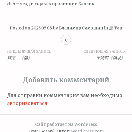
Иян
– уезд и город в провинции Хэнань.
Posted on
2025.05.05
by
Владимир Самошин
in
唐 Тан
0
Навигация
ПРЕДЫДУЩАЯ ЗАПИСЬ
СЛЕДУЮЩАЯ ЗАПИСЬ
釋宗一《偈》
李清照《偶成》
по
записям
Добавить комментарий
Для отправки комментария вам необходимо
авторизоваться
.
Сайт работает на WordPress
Тема: Scrawl, автор:
WordPress.com
.