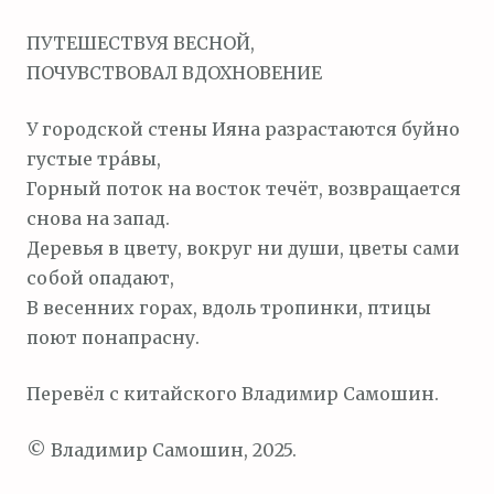
м
ПУТЕШЕСТВУЯ ВЕСНОЙ,
о
ПОЧУВСТВОВАЛ ВДОХНОВЕНИЕ
м
у
У городской стены Ияна разрастаются буйно
густые тра́вы,
Горный поток на восток течёт, возвращается
снова на запад.
Деревья в цвету, вокруг ни души, цветы сами
собой опадают,
В весенних горах, вдоль тропинки, птицы
поют понапрасну.
Перевёл с китайского Владимир Самошин.
© Владимир Самошин, 2025.