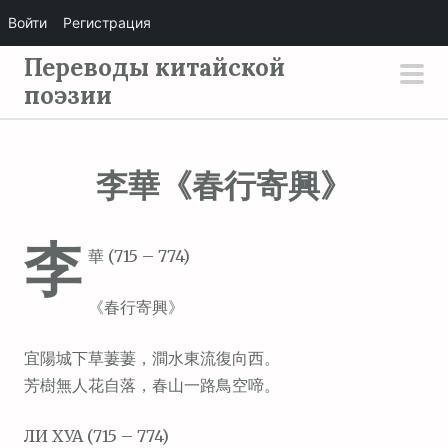
Войти
Регистрация
П
Переводы китайской
е
поэзии
осн
р
мен
е
й
李華《春行寄興》
т
и
李
к
華 (715 – 774)
с
о
《春行寄興》
д
е
宜陽城下草萋萋，澗水東流復向西。
р
芳樹無人花自落，春山一路鳥空啼。
ж
ЛИ ХУА (715 – 774)
и