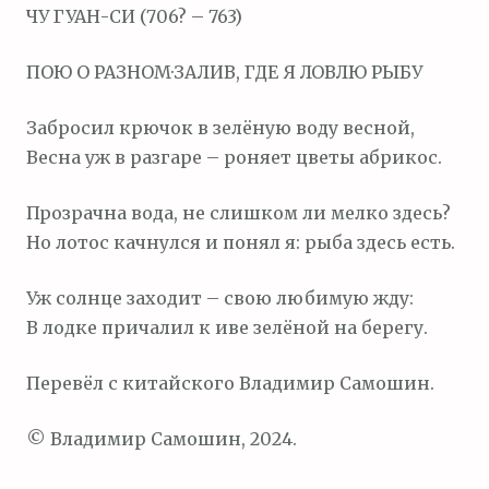
ЧУ ГУАН-СИ (706? – 763)
м
о
ПОЮ О РАЗНОМ·ЗАЛИВ, ГДЕ Я ЛОВЛЮ РЫБУ
м
у
Забросил крючок в зелёную воду весной,
Весна уж в разгаре – роняет цветы абрикос.
Прозрачна вода, не слишком ли мелко здесь?
Но лотос качнулся и понял я: рыба здесь есть.
Уж солнце заходит – свою любимую жду:
В лодке причалил к иве зелёной на берегу.
Перевёл с китайского Владимир Самошин.
© Владимир Самошин, 2024.