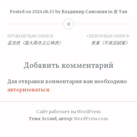
Posted on
2024.06.15
by
Владимир Самошин
in
唐 Тан
0
Навигация
ПРЕДЫДУЩАЯ ЗАПИСЬ
СЛЕДУЮЩАЯ ЗАПИСЬ
孟浩然《题大禹寺义公禅房》
黃巢《不第后賦菊》
по
записям
Добавить комментарий
Для отправки комментария вам необходимо
авторизоваться
.
Сайт работает на WordPress
Тема: Scrawl, автор:
WordPress.com
.