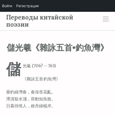
Войти
Регистрация
П
Переводы китайской
е
поэзии
осн
р
мен
е
й
儲光羲《雜詠五首•釣魚灣》
т
и
儲
к
光羲 (706? – 763)
с
о
《雜詠五首·釣魚灣》
д
е
垂釣綠灣春，春深杏花亂。
р
潭清疑水淺，荷動知魚散。
ж
日暮待情人，維舟綠楊岸。
и