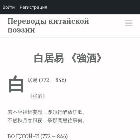
Войти
Регистрация
П
Переводы китайской
е
поэзии
осн
р
мен
е
й
白居易 《強酒》
т
и
白
к
居易 (772 – 846)
с
о
《強酒》
д
е
若不坐禅銷妄想，即須行醉放狂歌。
р
不然秋月春風夜，爭那閑思往事何。
ж
БО ЦЗЮЙ-И (772 – 846)
и