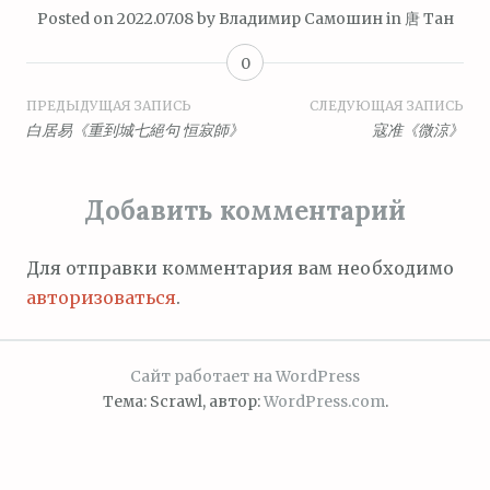
Posted on
2022.07.08
by
Владимир Самошин
in
唐 Тан
0
Навигация
ПРЕДЫДУЩАЯ ЗАПИСЬ
СЛЕДУЮЩАЯ ЗАПИСЬ
白居易《重到城七絕句 恒寂師》
寇准《微涼》
по
записям
Добавить комментарий
Для отправки комментария вам необходимо
авторизоваться
.
Сайт работает на WordPress
Тема: Scrawl, автор:
WordPress.com
.