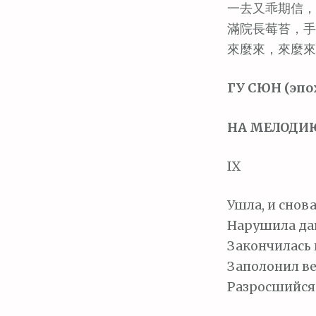
м
一去又乖期信，
о
滿院長莓苔，手
м
來麼來，來麼來
у
ГУ СЮН (эпо
НА МЕЛОДИЮ
IX
Ушла, и снова
Нарушила да
Закончилась 
Заполонил ве
Разросшийся 