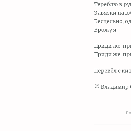
Тереблю в ру
Завязки на ю
Бесцельно, од
Брожу я.
Приди же, пр
Приди же, при
Перевёл с ки
© Владимир 
Po