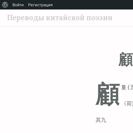
О
Войти
Регистрация
П
WordPress
Переводы китайской поэзии
е
р
е
й
顧
т
и
к
с
顧
о
敻 (
д
е
《荷
р
ж
其九
и