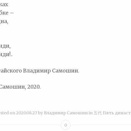
ках
бке –
на,
иди,
ди!..
тайского Владимир Самошин.
Самошин, 2020.
sted on
2020.08.27
by
Владимир Самошин
in
五代 Пять динас
0