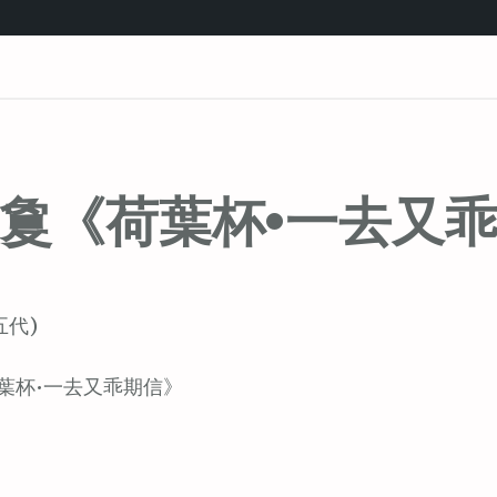
敻《荷葉杯•一去又
五代)
葉杯•一去又乖期信》