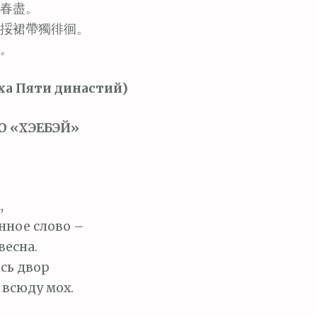
春盡。
挼裙帶獨徘徊。
。
ха Пяти династий)
 «ХЭЕБЭЙ»
,
нное слово –
весна.
сь двор
всюду мох.