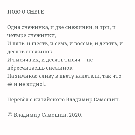
м
ПОЮ О СНЕГЕ
о
м
Одна снежинка, и две снежинки, и три, и
у
четыре снежинки,
И пять, и шесть, и семь, и восемь, и девять, и
десять снежинок.
И тысяча их, и десять тысяч – не
пе́ресчитаешь снежинок –
На зимнюю сливу в цвету налетели, так что
её и не видно!..
Перевёл с китайского Владимир Самошин.
© Владимир Самошин, 2020.