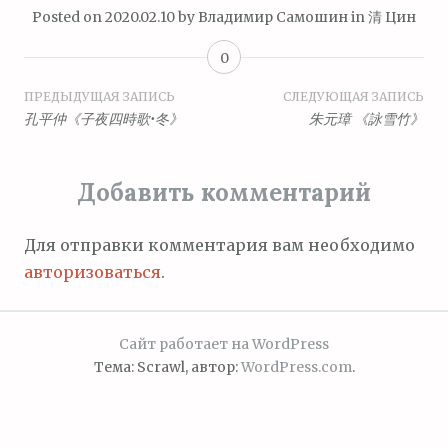
Posted on
2020.02.10
by
Владимир Самошин
in
清 Цин
0
Навигация
ПРЕДЫДУЩАЯ ЗАПИСЬ
СЛЕДУЮЩАЯ ЗАПИСЬ
孔平仲《子夜四時歌•冬》
朱元璋 《詠雪竹》
по
записям
Добавить комментарий
Для отправки комментария вам необходимо
авторизоваться
.
Сайт работает на WordPress
Тема: Scrawl, автор:
WordPress.com
.