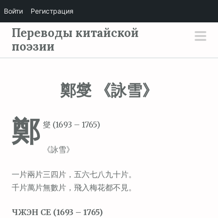
Войти
Регистрация
П
Переводы китайской
е
поэзии
осн
р
мен
е
й
鄭燮 《詠雪》
т
и
鄭
к
燮 (1693 – 1765)
с
о
《詠雪》
д
е
一片兩片三四片，五六七八九十片。
р
千片萬片無數片，飛入梅花都不見。
ж
ЧЖЭН СЕ (1693 – 1765)
и