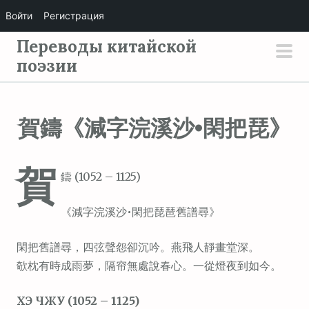
Войти
Регистрация
П
Переводы китайской
е
поэзии
осн
р
мен
е
й
賀鑄《減字浣溪沙•閑把琵》
т
и
賀
к
鑄 (1052 – 1125)
с
о
《減字浣溪沙•閑把琵琶舊譜尋》
д
е
閑把舊譜尋，四弦聲怨卻沉吟。燕飛人靜畫堂深。
р
欹枕有時成雨夢，隔帘無處說春心。一從燈夜到如今。
ж
ХЭ ЧЖУ (1052 – 1125)
и