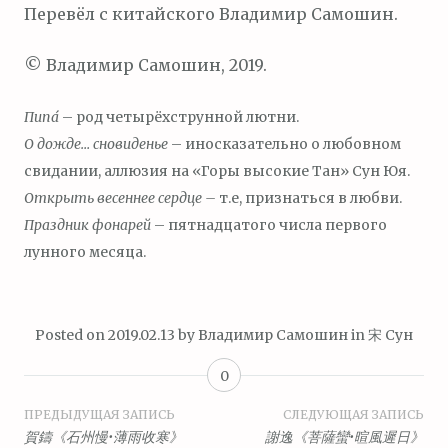
Перевёл с китайского Владимир Самошин.
© Владимир Самошин, 2019.
Пипа́
– род четырёхструнной лютни.
О дожде… сновиденье
– иносказательно о любовном
свидании, аллюзия на «Горы высокие Тан» Сун Юя.
Открыть весеннее сердце –
т.е, признаться в любви.
Праздник фонарей
– пятнадцатого числа первого
лунного месяца.
Posted on
2019.02.13
by
Владимир Самошин
in
宋 Сун
0
Навигация
ПРЕДЫДУЩАЯ ЗАПИСЬ
СЛЕДУЮЩАЯ ЗАПИСЬ
賀鑄《石州慢•薄雨收寒》
謝逸《菩薩蠻•暄風遲日》