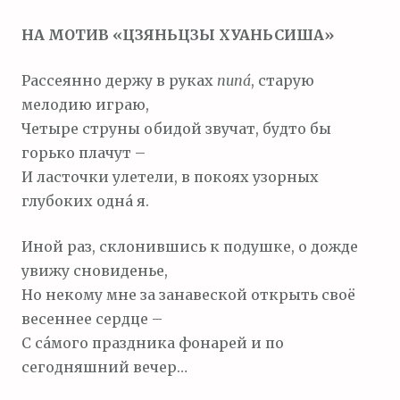
м
НА МОТИВ «ЦЗЯНЬЦЗЫ ХУАНЬСИША»
о
м
Рассеянно держу в руках
пип
а́
, старую
у
мелодию играю,
Четыре струны обидой звучат, будто бы
горько плачут –
И ласточки улетели, в покоях узорных
глубоких одна́ я.
Иной раз, склонившись к подушке, о дожде
увижу сновиденье,
Но некому мне за занавеской открыть своё
весеннее сердце –
С са́мого праздника фонарей и по
сегодняшний вечер…