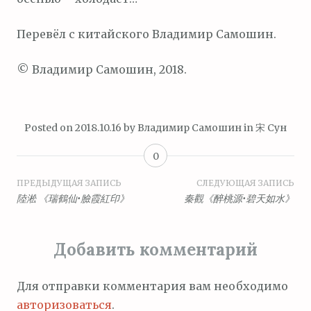
Перевёл с китайского Владимир Самошин.
© Владимир Самошин, 2018.
Posted on
2018.10.16
by
Владимир Самошин
in
宋 Сун
0
Навигация
ПРЕДЫДУЩАЯ ЗАПИСЬ
СЛЕДУЮЩАЯ ЗАПИСЬ
陸淞 《瑞鶴仙•臉霞紅印》
秦觀《醉桃源•碧天如水》
по
записям
Добавить комментарий
Для отправки комментария вам необходимо
авторизоваться
.