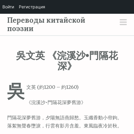
Войти
Регистрация
П
Переводы китайской
е
поэзии
осн
р
мен
е
й
吳文英 《浣溪沙•門隔花
т
深》
и
к
с
吳
文英 (約1200 – 約1260)
о
д
《浣溪沙•門隔花深夢舊游》
е
р
門隔花深夢舊游，夕陽無語燕歸愁。玉纖香動小帘鉤。
ж
落絮無聲春墮淚，行雲有影月含羞。東風臨夜冷於秋。
и