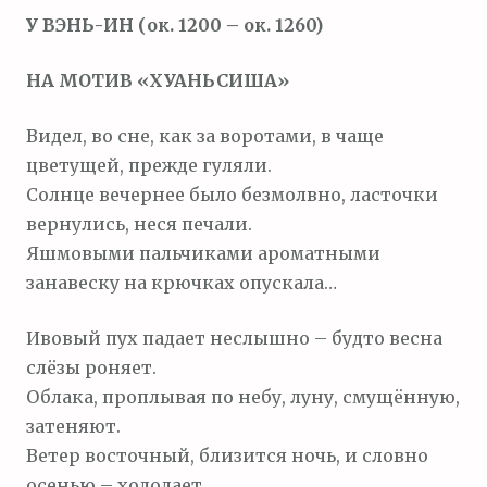
м
У ВЭНЬ-ИН (ок. 1200 – ок. 1260)
о
м
НА МОТИВ «ХУАНЬСИША»
у
Видел, во сне, как за воротами, в чаще
цветущей, прежде гуляли.
Солнце вечернее было безмолвно, ласточки
вернулись, неся печали.
Яшмовыми пальчиками ароматными
занавеску на крючках опускала…
Ивовый пух падает неслышно – будто весна
слёзы роняет.
Облака, проплывая по небу, луну, смущённую,
затеняют.
Ветер восточный, близится ночь, и словно
осенью – холодает…