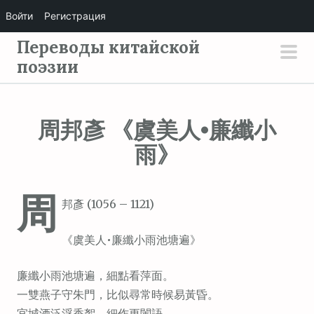
Войти
Регистрация
П
Переводы китайской
е
поэзии
осн
р
мен
е
й
周邦彥 《虞美人•廉纖小
т
雨》
и
к
с
周
邦彥 (1056 – 1121)
о
д
《虞美人•廉纖小雨池塘遍》
е
р
廉纖小雨池塘遍，細點看萍面。
ж
一雙燕子守朱門，比似尋常時候易黃昏。
и
宜城酒泛浮香絮，細作更闌語。