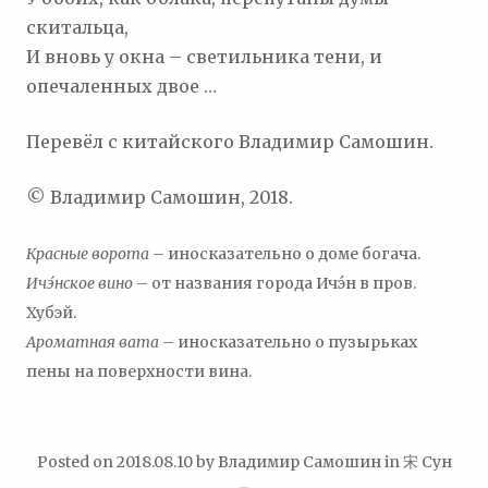
скитальца,
И вновь у окна – светильника тени, и
опечаленных двое …
Перевёл с китайского Владимир Самошин.
© Владимир Самошин, 2018.
Красные ворота
– иносказательно о доме богача.
Ич
э́
нское вино
– от названия города Ичэ́н в пров.
Хубэй.
Ароматная вата
– иносказательно о пузырьках
пены на поверхности вина.
Posted on
2018.08.10
by
Владимир Самошин
in
宋 Сун