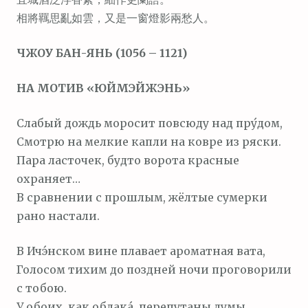
м
相將羈思亂如雲，又是一窗燈影兩愁人。
о
м
ЧЖОУ БАН-ЯНЬ (1056 – 1121)
у
НА МОТИВ «ЮЙМЭЙЖЭНЬ»
Слабый дождь моросит повсюду над пру́дом,
Смотрю на мелкие капли на ковре из ряски.
Пара ласточек, будто ворота красные
охраняет…
В сравнении с прошлым, жёлтые сумерки
рано настали.
В Ичэ́нском вине плавает ароматная вата,
Голосом тихим до поздней ночи проговорили
с тобою.
У обоих, как облака́, перепутаны думы