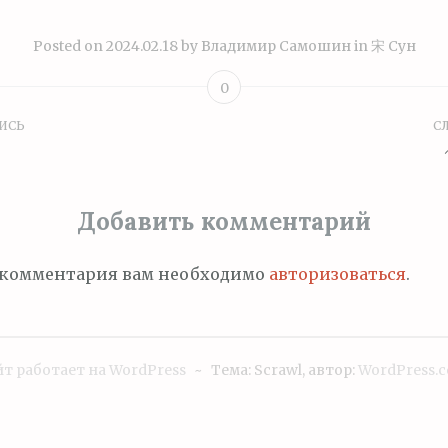
Posted on
2024.02.18
by
Владимир Самошин
in
宋 Сун
0
ИСЬ
С
ция
Добавить комментарий
м
 комментария вам необходимо
авторизоваться
.
т работает на WordPress
~
Тема: Scrawl, автор:
WordPress.