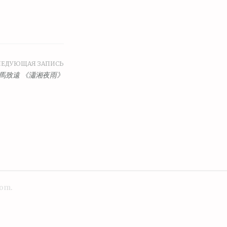
ЛЕДУЮЩАЯ ЗАПИСЬ
馬致遠 《瀟湘夜雨》
com
.