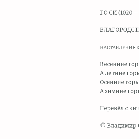
м
о
ГО СИ (1020 –
м
у
БЛАГОРОДСТ
НАСТАВЛЕНИЕ 
Весенние гор
А летние гор
Осенние горы
А зимние гор
Перевёл с ки
© Владимир 