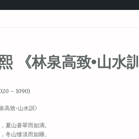
熙 《林泉高致•山水
020 – 1090)
泉高致•山水訓》
，夏山蒼翠而如滴。
，冬山慘淡而如睡。