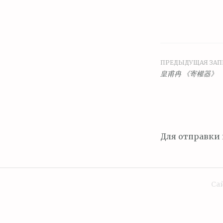
ПРЕДЫДУЩАЯ ЗАП
Навига
皇甫冉 《寄權器》
по
запися
Для отправки
Сай