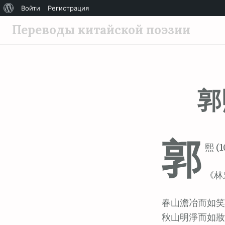
О
Войти
Регистрация
П
WordPress
Переводы китайской поэзии
е
р
е
й
郭
т
и
к
с
郭
о
熙 (1
д
е
《林
р
ж
春山澹冶而如笑
и
秋山明淨而如妝