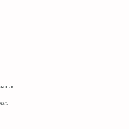
юань в
лая.