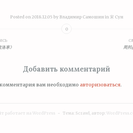
Posted on
2018.12.05
by
Владимир Самошин
in
宋 Сун
0
ИСЬ
С
ция
波洛寒》
周邦
Добавить комментарий
м
 комментария вам необходимо
авторизоваться
.
т работает на WordPress
~
Тема: Scrawl, автор:
WordPress.