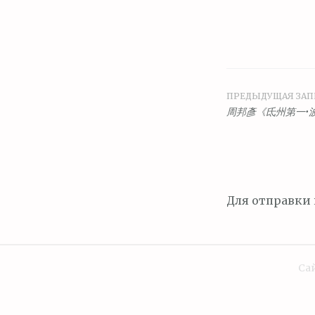
ПРЕДЫДУЩАЯ ЗАП
Навига
周邦彥《氐州第一•
по
запися
Для отправки
Сай