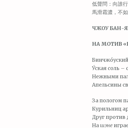
м
低聲問：向誰行
о
馬滑霜濃，不如
м
у
ЧЖОУ БАН-ЯНЬ
НА МОТИВ 
Бинчжо́уский 
У́ская соль – 
Нежными пал
Апельсины с
За пологом п
Курильниц ар
Друг против 
На
шэне
играе