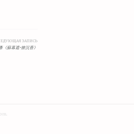
ЛЕДУЮЩАЯ ЗАПИСЬ
彥《蘇幕遮•燎沉香》
com
.