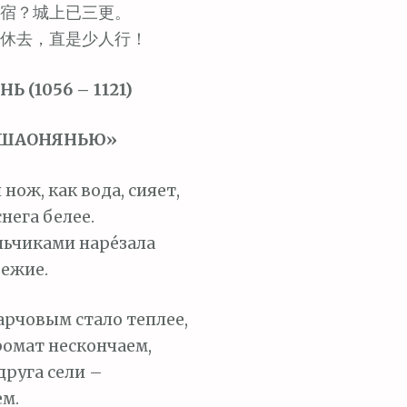
宿？城上已三更。
休去，直是少人行！
 (1056 – 1121)
«ШАОНЯНЬЮ»
нож, как вода, сияет,
снега белее.
ьчиками наре́зала
вежие.
арчовым стало теплее,
омат нескончаем,
друга сели –
м.