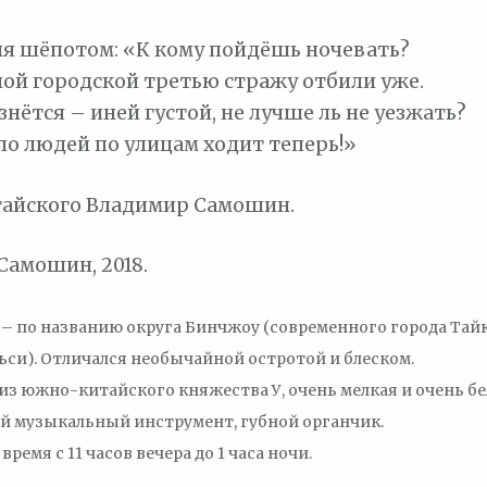
я шёпотом: «К кому пойдёшь ночевать?
ной городской третью стражу отбили уже.
знётся – иней густой, не лучше ль не уезжать?
ло людей по улицам ходит теперь!»
тайского Владимир Самошин.
амошин, 2018.
– по названию округа Бинчжоу (современного города Тай
си). Отличался необычайной остротой и блеском.
 из южно-китайского княжества У, очень мелкая и очень бе
 музыкальный инструмент, губной органчик.
время с 11 часов вечера до 1 часа ночи.