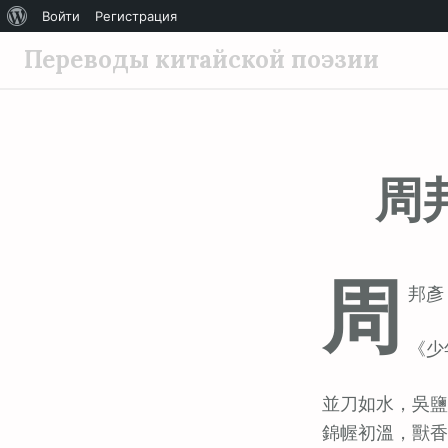
О
Войти
Регистрация
П
WordPress
Переводы китайской поэзии
е
р
е
й
周
т
и
к
с
周
о
邦彥 (
д
е
《少
р
ж
並刀如水，吳鹽
и
錦幄初溫，獸香