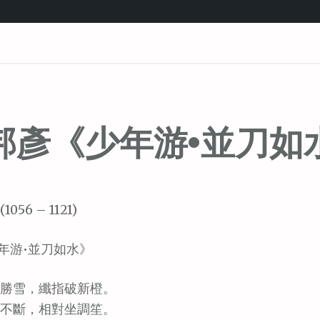
邦彥《少年游•並刀如
1056 – 1121)
年游•並刀如水》
勝雪，纖指破新橙。
不斷，相對坐調笙。