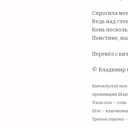
Спросила мен
Ведь над сте
Конь посколь
Поистине, ма
Перевёл с ки
© Владимир С
Бинчж
о́
уский нож
провинции Шань
У́
ская соль
– соль
Шэн
– язычковый
Третья стража
– 