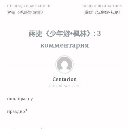
Навигация
ПРЕДЫДУЩАЯ ЗАПИСЬ
СЛЕДУЮЩАЯ ЗАПИСЬ
尹鶚《菩薩蠻•隴雲》
蘇軾《阮郎歸•初夏》
по
записям
蔣捷《少年游•楓林》
: 3
комментария
Centurion
2018.06.24 в 22:58
понапрасну
праздно?