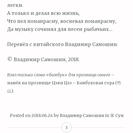
легки.
А только и делал всю жизнь,
Что пел понапрасну, воспевал понапрасну,
Да музыку сочинял для песен рыбачьих…
Перевёл с китайского Владимир Самошин.
© Владимир Самошин, 2018.
Взял только слово «бамбук» для прозвища своего
–
намёк на прозвище Цзян Цзэ – Бамбуковая гора (竹
山).
Posted on
2018.06.24
by
Владимир Самошин
in
宋 Сун
3