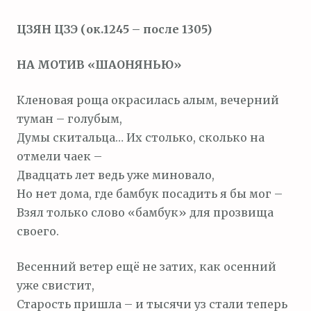
м
ЦЗЯН ЦЗЭ (ок.1245 – после 1305)
о
м
НА МОТИВ «ШАОНЯНЬЮ»
у
Кленовая роща окрасилась алым, вечерний
туман – голубым,
Думы скитальца… Их столько, сколько на
отмели чаек –
Двадцать лет ведь уже миновало,
Но нет дома, где бамбук посадить я бы мог –
Взял только слово «бамбук» для прозвища
своего.
Весенний ветер ещё не затих, как осенний
уже свистит,
Старость пришла – и тысячи уз стали теперь