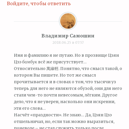
Войдите, чтобы ответить
Владимир Самошин
2018.06.25 в 07:57
Имя и фамилию я не путаю. Но в прозвище Цзян
Цзэ
бамбук
всё же присутствует…
Относительно 萬緣輕. Понятно, что смысл такой, о
котором Вы пишете. Но тот же смысл
прочитывается и в словах о том, что тысячи уз
теперь для него не являются обузой, они для него
стали чем-то почти невесомым, лёгким. Другое
дело, что я не уверен, насколько они искренни,
эти его слова…
Насчёт «праздности». Не знаю… Да, Цзян Цзэ
отшельничал, но, если так можно выразиться,
поневоле – не стал служить только после