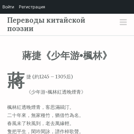
Войти
Регистрация
П
Переводы китайской
е
поэзии
осн
р
мен
е
й
蔣捷《少年游•楓林》
т
и
蔣
к
捷 (約1245 – 1305后)
с
о
《少年游•楓林紅透晚煙青》
д
е
楓林紅透晚煙青，客思滿鷗汀。
р
二十年來，無家種竹，猶借竹為名。
ж
春風未了秋風到，老去萬緣輕。
и
隻把平生，閑吟閑詠，譜作棹歌聲。