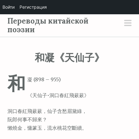
Войти
Регистрация
П
Переводы китайской
е
поэзии
осн
р
мен
е
й
和凝《天仙子》
т
и
和
к
凝 (898 – 955)
с
о
《天仙子•洞口春紅飛蔌蔌》
д
е
洞口春紅飛蔌蔌，仙子含愁眉黛綠，
р
阮郎何事不歸來？
ж
懶燒金，慵篆玉，流水桃花空斷續。
и