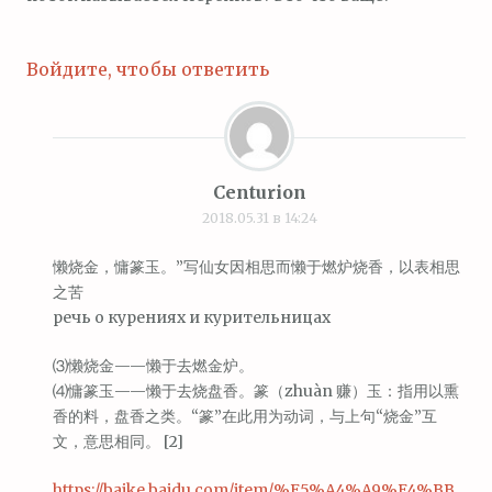
Войдите, чтобы ответить
Centurion
2018.05.31 в 14:24
懒烧金，慵篆玉。”写仙女因相思而懒于燃炉烧香，以表相思
之苦
речь о курениях и курительницах
⑶懒烧金——懒于去燃金炉。
⑷慵篆玉——懒于去烧盘香。篆（zhuàn 赚）玉：指用以熏
香的料，盘香之类。“篆”在此用为动词，与上句“烧金”互
文，意思相同。 [2]
https://baike.baidu.com/item/%E5%A4%A9%E4%BB