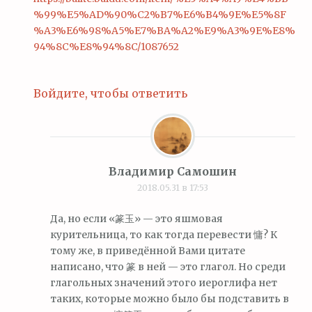
%99%E5%AD%90%C2%B7%E6%B4%9E%E5%8F
%A3%E6%98%A5%E7%BA%A2%E9%A3%9E%E8%
94%8C%E8%94%8C/1087652
Войдите, чтобы ответить
Владимир Самошин
2018.05.31 в 17:53
Да, но если «篆玉» — это яшмовая
курительница, то как тогда перевести 慵? К
тому же, в приведённой Вами цитате
написано, что 篆 в ней — это глагол. Но среди
глагольных значений этого иероглифа нет
таких, которые можно было бы подставить в