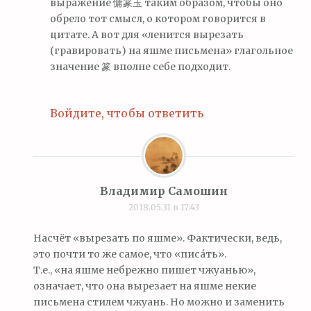
выражение 慵篆玉 таким образом, чтобы оно
обрело тот смысл, о котором говорится в
цитате. А вот для «ленится вырезать
(гравировать) на яшме письмена» глагольное
значение 篆 вполне себе подходит.
Войдите, чтобы ответить
Владимир Самошин
2018.05.31 в 17:43
Насчёт «вырезать по яшме». Фактически, ведь,
это почти то же самое, что «писа́ть».
Т.е., «на яшме небрежно пишет чжуанью»,
означает, что она вырезает на яшме некие
письмена стилем чжуань. Но можно и заменить