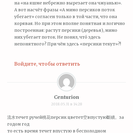
на «на яшме небрежно вырезает она чжуанью».
А вот насчёт фразы «А мимо персиков поток
убегает» согласен только в той части, что она
корявая. Но при этом вполне понятная и логично
построенная: растут персики (деревья), мимо
них убегает поток. Не понял, что́ здесь
непонятного? При чём здесь «персики текут»?!
Войдите, чтобы ответить
Centurion
2018.05.31 в 14:28
流水течет ручей桃花персик цветет空впустую斷續。за
годом год
то есть время течет впустую в бесполодном