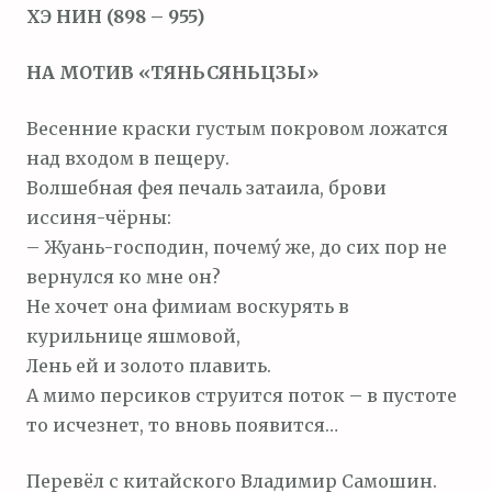
ХЭ НИН (898 – 955)
м
о
НА МОТИВ «ТЯНЬСЯНЬЦЗЫ»
м
у
Весенние краски густым покровом ложатся
над входом в пещеру.
Волшебная фея печаль затаила, брови
иссиня-чёрны:
– Жуань-господин, почему́ же, до сих пор не
вернулся ко мне он?
Не хочет она фимиам воскурять в
курильнице яшмовой,
Лень ей и золото плавить.
А мимо персиков струится поток – в пустоте
то исчезнет, то вновь появится…
Перевёл с китайского Владимир Самошин.