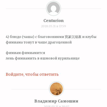
Centurion
2018.05.31 в 17:59
4) блюдо (чаша) с благовониями 寶篆沉烟裹 и клубы
фимиама тонут в чаше драгоценной
фимиам фимиамится
лень фимиамить в яшмовой курильнице
Войдите, чтобы ответить
Владимир Самошин
2018.05.31 в 18:07