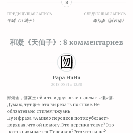
8
Навигация
ПРЕДЫДУЩАЯ ЗАПИСЬ
СЛЕДУЮЩАЯ ЗАПИСЬ
牛嶠《江城子》
周邦彥《訴衷情》
по
записям
和凝《天仙子》
: 8 комментариев
Papa HuHu
2018.05.31 в 12:38
懶燒金，慵篆玉 ей и то и другое лень делать. 懶=慵.
Думаю, тут 篆玉 это вырезать по яшме. Не
обязательно стилем чжуань.
Ну и фраза «А мимо персиков поток убегает»
корявая, что ой не могу. Это персики текут? Это
поток называется Персиков? Это что ваще?