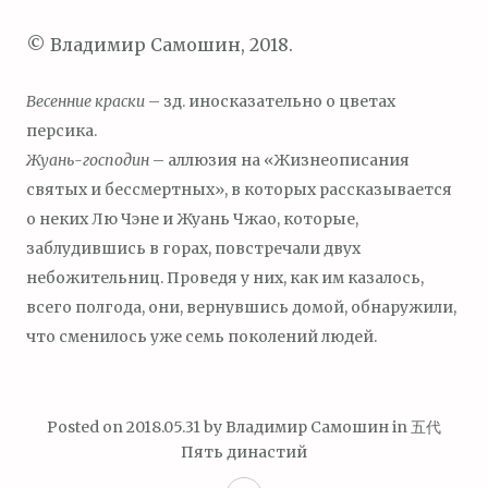
© Владимир Самошин, 2018.
Весенние краски
– зд. иносказательно о цветах
персика.
Жуань-господин
– аллюзия на «Жизнеописания
святых и бессмертных», в которых рассказывается
о неких Лю Чэне и Жуань Чжао, которые,
заблудившись в горах, повстречали двух
небожительниц. Проведя у них, как им казалось,
всего полгода, они, вернувшись домой, обнаружили,
что сменилось уже семь поколений людей.
Posted on
2018.05.31
by
Владимир Самошин
in
五代
Пять династий