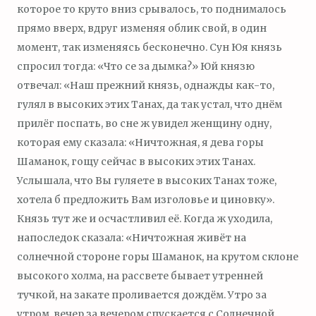
которое то круто вниз срывалось, то поднималось
прямо вверх, вдруг изменяя облик свой, в один
момент, так изменяясь бесконечно. Сун Юя князь
спросил тогда: «Что се за дымка?» Юй князю
отвечал: «Наш прежний князь, однажды как-то,
гулял в высоких этих Танах, да так устал, что днём
прилёг поспать, во сне ж увидел женщину одну,
которая ему сказала: «Ничтожная, я дева горы
Шаманок, гощу сейчас в высоких этих Танах.
Услышала, что Вы гуляете в высоких Танах тоже,
хотела б предложить Вам изголовье и циновку».
Князь тут же и осчастливил её. Когда ж уходила,
напоследок сказала: «Ничтожная живёт на
солнечной стороне горы Шаманок, на крутом склоне
высокого холма, на рассвете бывает утренней
тучкой, на закате проливается дождём. Утро за
утром, вечер за вечером спускается с Солнечной