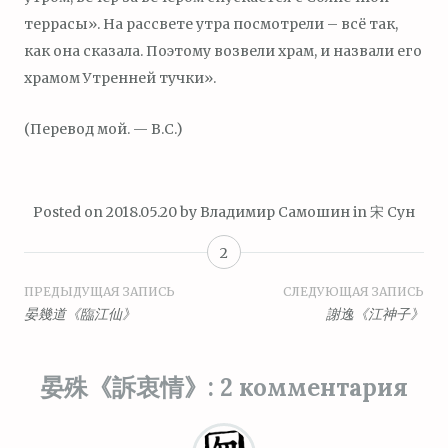
террасы». На рассвете утра посмотрели – всё так,
как она сказала. Поэтому возвели храм, и назвали его
храмом Утренней тучки».
(Перевод мой. — В.С.)
Posted on
2018.05.20
by
Владимир Самошин
in
宋 Сун
2
Навигация
ПРЕДЫДУЩАЯ ЗАПИСЬ
СЛЕДУЮЩАЯ ЗАПИСЬ
晏幾道《臨江仙》
謝逸《江神子》
по
записям
晏殊《訴衷情》
: 2 комментария