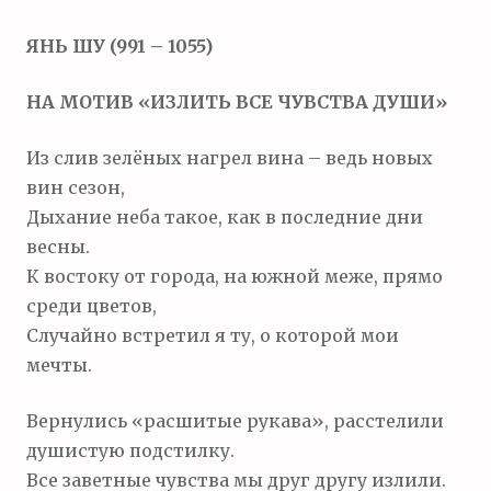
м
ЯНЬ ШУ (991 – 1055)
о
м
НА МОТИВ «ИЗЛИТЬ ВСЕ ЧУВСТВА ДУШИ»
у
Из слив зелёных нагрел вина – ведь новых
вин сезон,
Дыхание неба такое, как в последние дни
весны.
К востоку от города, на южной меже, прямо
среди цветов,
Случайно встретил я ту, о которой мои
мечты.
Вернулись «расшитые рукава», расстелили
душистую подстилку.
Все заветные чувства мы друг другу излили.