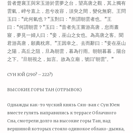
昔者楚襄王與宋玉游於雲夢之台，望高唐之觀，其上獨有
雲氣，崪兮直上，忽兮改容，須臾之間，變化無窮。王問
玉曰：“此何氣也？”玉對曰：“所謂朝雲者也。”王
曰：“何謂朝雲？”玉曰：“昔者先王嘗游高唐，怠而晝
寢，夢見一婦人曰：“妾，巫山之女也。為高唐之客。聞
君游高唐，願薦枕席。”王因幸之。去而辭曰：“妾在巫山
之陽，高丘之阻，旦為朝雲，暮為行雨。朝朝暮暮，陽台
之下。’旦朝視之，如言。故為立廟，號曰‘朝雲’。”
СУН ЮЙ (290? – 222?)
ВЫСОКИЕ ГОРЫ ТАН (ОТРЫВОК)
Однажды как-то чуский князь Сян-ван с Сун Юем
вместе гулять направились к террасе Облачного
Сна, смотрели долго на высокие горы Тан, над
вершиной которых стояло одинокое облако-дымка,