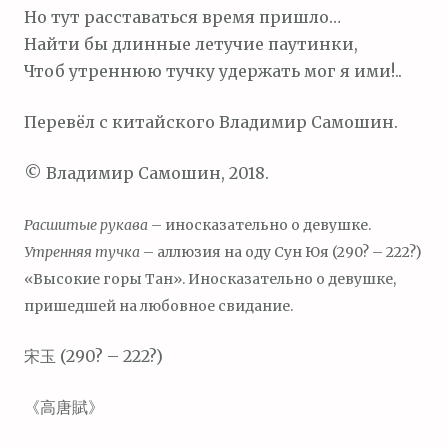
Но тут расставаться время пришло…
Найти бы длинные летучие паутинки,
Чтоб утреннюю тучку удержать мог я ими!..
Перевёл с китайского Владимир Самошин.
© Владимир Самошин, 2018.
Расшитые рукава
– иносказательно о девушке.
Утренняя тучка
– аллюзия на оду Сун Юя (290? – 222?)
«Высокие горы Тан». Иносказательно о девушке,
пришедшей на любовное свидание.
宋玉 (290? – 222?)
《高唐賦》