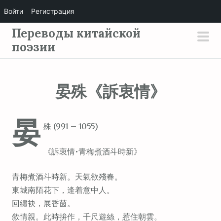
Войти
Регистрация
П
Переводы китайской
е
поэзии
осн
р
мен
е
й
晏殊《訴衷情》
т
и
晏
к
殊 (991 – 1055)
с
о
《訴衷情•青梅煮酒斗時新》
д
е
青梅煮酒斗時新。天氣欲殘春。
р
東城南陌花下，逢着意中人。
ж
回繡袂，展香茵。
и
敘情親。此時拚作，千尺遊絲，惹住朝雲。