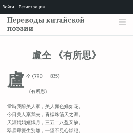
Войти
Регистрация
П
Переводы китайской
е
поэзии
осн
р
мен
е
й
盧仝 《有所思》
т
и
盧
к
仝 (790 — 835)
с
о
《有所思》
д
е
當時我醉美人家，美人顏色嬌如花。
р
今日美人棄我去，青樓珠箔天之涯。
ж
天涯娟娟姮娥月，三五二八盈又缺。
и
翠眉蟬鬢生別離，一望不見心斷絕。