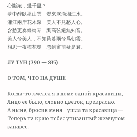
м
心斷絕，幾千里？
о
夢中醉臥巫山雲，覺來淚滴湘江水。
м
湘江兩岸花木深，美人不見愁人心。
у
含愁更奏綠綺琴，調高弦絕無知音。
美人兮美人，不知爲暮雨兮爲朝雲。
相思一夜梅花發，忽到窗前疑是君。
ЛУ ТУН (790 — 835)
О ТОМ, ЧТО НА ДУШЕ
Когда-то хмелел я в доме одной красавицы,
Лицо её было, словно цветок, прекрасно.
А ныне, бросив меня, ушла та красавица —
Теперь на краю небес унизанный жемчугом
занавес.