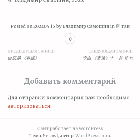
© Владимир Самошин, 2023.
Posted on
2023.04.15
by
Владимир Самошин
in
唐 Тан
0
Навигация
ПРЕДЫДУЩАЯ ЗАПИСЬ
СЛЕДУЮЩАЯ ЗАПИСЬ
白居易 《春眠》
李白 《寄遠》十一首 其七
по
записям
Добавить комментарий
Для отправки комментария вам необходимо
авторизоваться
.
Сайт работает на WordPress
Тема: Scrawl, автор:
WordPress.com
.