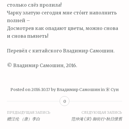
столько слёз пролила!
Чарку златую сегодня мне сто́ит наполнить
полней –
Досмотрев как опадают цветы, можно снова
и снова пьянеть!
Перевёл с китайского Владимир Самошин.
© Владимир Самошин, 2016.
Posted on
2016.10.17
by
Владимир Самошин
in
宋 Сун
0
Навигация
ПРЕДЫДУЩАЯ ЗАПИСЬ
СЛЕДУЮЩАЯ ЗАПИСЬ
赠汪伦 （唐）李白
范仲淹 (宋) 御街行•秋日懷舊
по