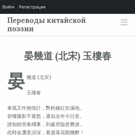
Войти
Регистрация
П
Переводы китайской
е
поэзии
осн
р
мен
е
й
晏幾道 (北宋) 玉樓春
т
и
晏
к
幾道 (北宋)
с
о
玉樓春
д
е
東風又作無情計，艷粉嬌紅吹滿地。
р
碧樓簾影不遮愁，還似去年今日意。
ж
誰知錯管春殘事，到處登臨曾費淚。
и
此時金盞直須深，看盡落花能幾醉！