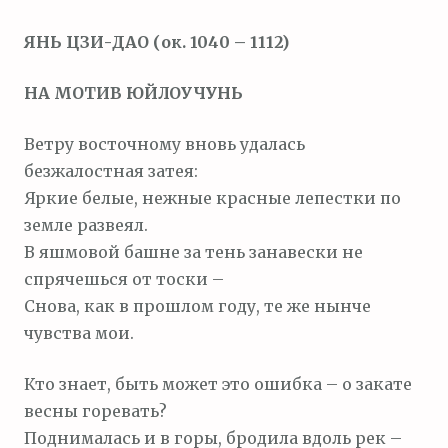
м
ЯНЬ ЦЗИ-ДАО (ок. 1040 – 1112)
о
м
НА МОТИВ ЮЙЛОУЧУНЬ
у
Ветру восточному вновь удалась
безжалостная затея:
Яркие белые, нежные красные лепестки по
земле развеял.
В яшмовой башне за тень занавески не
спрячешься от тоски –
Снова, как в прошлом году, те же нынче
чувства мои.
Кто знает, быть может это ошибка – о закате
весны горевать?
Поднималась и в горы, бродила вдоль рек –