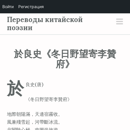
Войти
Регистрация
П
Переводы китайской
е
поэзии
осн
р
мен
е
й
於良史《冬日野望寄李贊
т
府》
и
к
с
於
良史(唐)
о
д
《冬日野望寄李贊府》
е
р
地際朝陽滿，天邊宿霧收。
ж
風兼殘雪起，河帶斷冰流。
и
北闕馳心極，南圖尚旅遊。