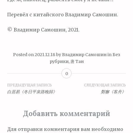
Перевёл с китайского Владимир Самошин.
© Владимир Самошин, 2021.
Posted on
2021.12.18
by
Владимир Самошин
in
Без
рубрики
,
唐 Тан
0
Навигация
ПРЕДЫДУЩАЯ ЗАПИСЬ
СЛЕДУЮЩАЯ ЗАПИСЬ
白居易《冬日平泉路晚歸》
鄭獬《客舟》
по
записям
Добавить комментарий
Для отправки комментария вам необходимо