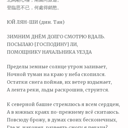
м
登臨思不已，何處得銷愁。
о
м
ЮЙ ЛЯН-ШИ (дин. Тан)
у
ЗИМНИМ ДНЁМ ДОЛГО СМОТРЮ ВДАЛЬ.
ПОСЫЛАЮ [ГОСПОДИНУ] ЛИ,
ПОМОЩНИКУ НАЧАЛЬНИКА УЕЗДА
Пределы земные солнце утром заливает,
Ночной туман на краю у неба скопился.
Остатки снега поймав, их ветер вздымает,
А лента реки, льды раскрошив, струится.
К северной башне стремлюсь я всем сердцем,
А в южных краях по-прежнему всё скитаюсь.
Повсюду брожу, в думах своих бесконечных,
Где ж, наконец, развеять смогу я печали?..