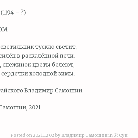
1194 – ?)
НОМ
 светильник тускло светит,
силён в раскалённой печи.
м, снежинок цветы белеют,
 сердечки холодной зимы.
тайского Владимир Самошин.
амошин, 2021.
Posted on
2021.12.02
by
Владимир Самошин
in
宋 Сун