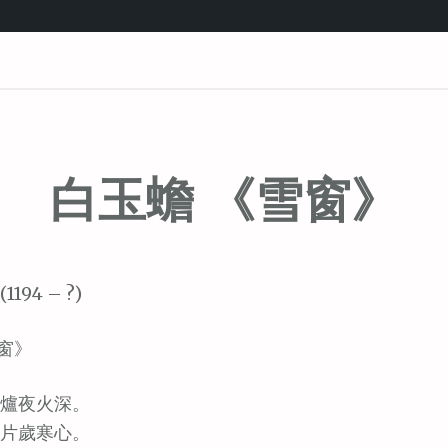
白玉蟾 《雪窗》
1194 – ?)
窗》
爐夜火深。
片歲寒心。