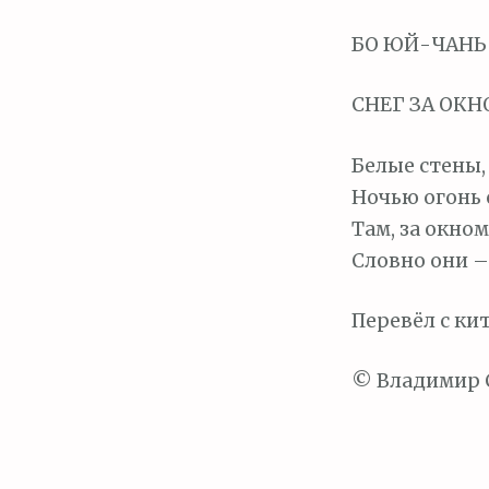
м
о
БО ЮЙ-ЧАНЬ (
м
у
СНЕГ ЗА ОК
Белые стены,
Ночью огонь 
Там, за окно
Словно они –
Перевёл с ки
© Владимир С