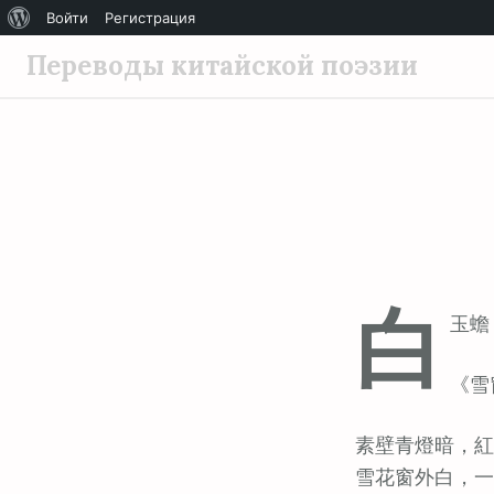
О
Войти
Регистрация
П
WordPress
Переводы китайской поэзии
е
р
е
й
т
и
к
с
白
о
玉蟾 (
д
е
《雪
р
ж
素壁青燈暗，紅
и
雪花窗外白，一