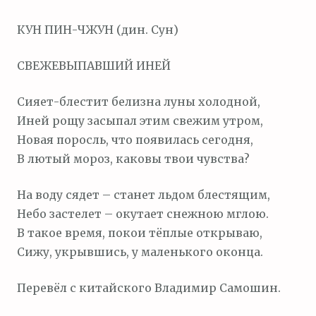
м
КУН ПИН-ЧЖУН (дин. Сун)
о
м
СВЕЖЕВЫПАВШИЙ ИНЕЙ
у
Сияет-блестит белизна луны холодной,
Иней рощу засыпал этим свежим утром,
Новая поросль, что появилась сегодня,
В лютый мороз, каковы твои чувства?
На воду сядет – станет льдом блестящим,
Небо застелет – окутает снежною мглою.
В такое время, покои тёплые открываю,
Сижу, укрывшись, у маленького оконца.
Перевёл с китайского Владимир Самошин.