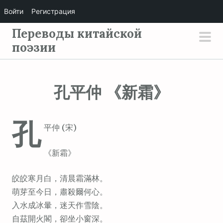
Войти
Регистрация
П
Переводы китайской
е
поэзии
осн
р
мен
е
й
孔平仲 《新霜》
т
и
孔
к
平仲 (宋)
с
о
《新霜》
д
е
皎皎寒月白，清晨霜滿林。
р
萌芽至今日，肅殺爾何心。
ж
入水成冰暈，迷天作雪陰。
и
自茲開火閣，卻坐小窗深。