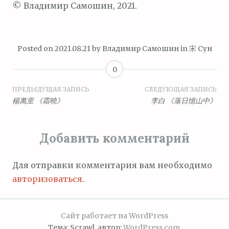
© Владимир Самошин, 2021.
Posted on
2021.08.21
by
Владимир Самошин
in
宋 Сун
0
Навигация
ПРЕДЫДУЩАЯ ЗАПИСЬ
СЛЕДУЮЩАЯ ЗАПИСЬ
楊萬里 《霜曉》
李白 《落日憶山中》
по
записям
Добавить комментарий
Для отправки комментария вам необходимо
авторизоваться
.
Сайт работает на WordPress
Тема: Scrawl, автор:
WordPress.com
.