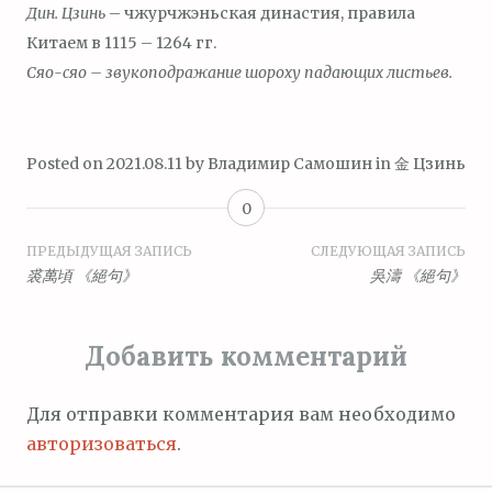
Дин. Цзинь
– чжурчжэньская династия, правила
Китаем в 1115 – 1264 гг.
С
я
о-с
я
о – звукоподражание шороху падающих листьев.
Posted on
2021.08.11
by
Владимир Самошин
in
金 Цзинь
0
Навигация
ПРЕДЫДУЩАЯ ЗАПИСЬ
СЛЕДУЮЩАЯ ЗАПИСЬ
裘萬頃 《絕句》
吳濤 《絕句》
по
записям
Добавить комментарий
Для отправки комментария вам необходимо
авторизоваться
.