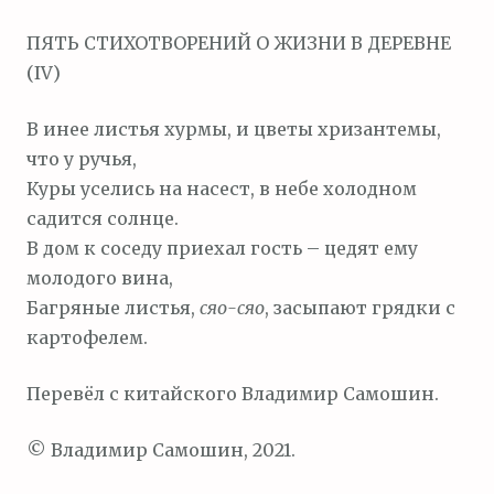
м
ПЯТЬ СТИХОТВОРЕНИЙ О ЖИЗНИ В ДЕРЕВНЕ
о
(IV)
м
у
В инее листья хурмы, и цветы хризантемы,
что у ручья,
Куры уселись на насест, в небе холодном
садится солнце.
В дом к соседу приехал гость – цедят ему
молодого вина,
Багряные листья,
с
я
о-с
я
о
, засыпают грядки с
картофелем.
Перевёл с китайского Владимир Самошин.
© Владимир Самошин, 2021.