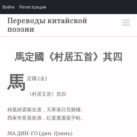
Войти
Регистрация
П
Переводы китайской
е
поэзии
осн
р
мен
е
й
馬定國《村居五首》其四
т
и
馬
к
定國 (金)
с
о
《村居五首》其四
д
е
柿葉經霜菊在溪，天寒落日見雞棲。
р
西家有客篘新酒，紅葉蕭蕭蓋芋畦。
ж
МА ДИН-ГО (дин. Цзинь)
и