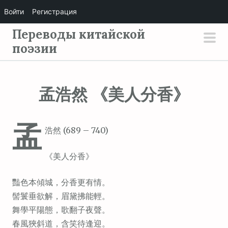
Войти
Регистрация
П
Переводы китайской
е
поэзии
осн
р
мен
е
й
孟浩然 《美人分香》
т
и
孟
к
浩然 (689 – 740)
с
о
《美人分香》
д
е
豔色本傾城，分香更有情。
р
髻鬟垂欲解，眉黛拂能輕。
ж
舞學平陽態，歌翻子夜聲。
и
春風狹斜道，含笑待逢迎。