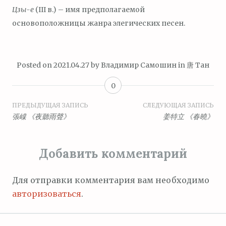
Цзы-е
(III в.) – имя предполагаемой
основоположницы жанра элегических песен.
Posted on
2021.04.27
by
Владимир Самошин
in
唐 Тан
0
Навигация
ПРЕДЫДУЩАЯ ЗАПИСЬ
СЛЕДУЮЩАЯ ЗАПИСЬ
張嵲 《夜聽雨聲》
姜特立 《春曉》
по
записям
Добавить комментарий
Для отправки комментария вам необходимо
авторизоваться
.