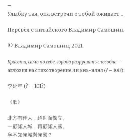
–
Улыбку тая, она встречи с тобой ожидает…
Перевёл с китайского Владимир Самошин.
© Владимир Самошин, 2021.
Красота, сама по себе, города разрушить способна
–
аллюзия на стихотворение Ли Янь-няня (? – 101?):
李延年 (? – 101?)
《歌》
北方有佳人，絕世而獨立。
一顧傾人城，再顧傾人國。
寧不知傾城與傾國？