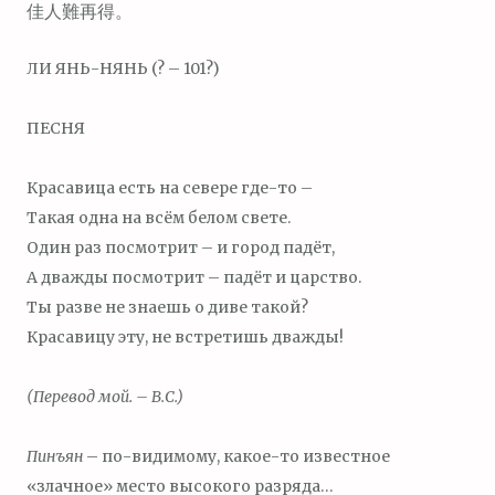
佳人難再得。
ЛИ ЯНЬ-НЯНЬ (? – 101?)
ПЕСНЯ
Красавица есть на севере где-то –
Такая одна на всём белом свете.
Один раз посмотрит – и город падёт,
А дважды посмотрит – падёт и царство.
Ты разве не знаешь о диве такой?
Красавицу эту, не встретишь дважды!
(Перевод мой. – В.С.)
Пинъ
я
н
– по-видимому, какое-то известное
«злачное» место высокого разряда…