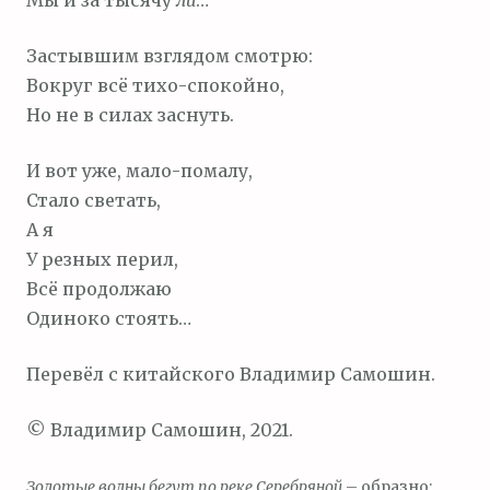
Мы и за тысячу
ли
…
Застывшим взглядом смотрю:
Вокруг всё тихо-спокойно,
Но не в силах заснуть.
И вот уже, мало-помалу,
Стало светать,
А я
У резных перил,
Всё продолжаю
Одиноко стоять…
Перевёл с китайского Владимир Самошин.
© Владимир Самошин, 2021.
Золотые волны бегут по реке Серебряной
– образно: