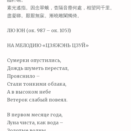
м
素光遙指。因念翠蛾，杳隔音塵何處，相望同千里。
о
盡凝睇。厭厭無寐。漸曉雕闌獨倚。
м
у
ЛЮ ЮН (ок. 987 – ок. 1053)
НА МЕЛОДИЮ «ЦЗЯЖЭНЬ ЦЗУЙ»
Сумерки опустились,
Дождь шуметь перестал,
Прояснило –
Стали тонкими облака,
А в высоком небе
Ветерок слабый повеял.
В первом месяце года,
Луна чиста, как вода –
Золотые волны