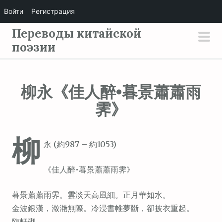
Войти
Регистрация
П
Переводы китайской
е
поэзии
осн
р
мен
е
й
柳永《佳人醉•暮景蕭蕭雨
т
霁》
и
к
с
柳
永 (約987 – 約1053)
о
д
《佳人醉•暮景蕭蕭雨霁》
е
р
暮景蕭蕭雨霁。雲淡天高風細。正月華如水。
ж
金波銀漢，潋滟無際。冷浸書帷夢斷，卻披衣重起。
и
臨軒砌。