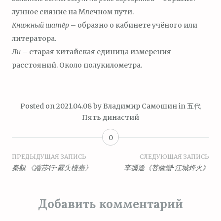
лунное сияние на Млечном пути.
Книжный шатёр
– образно о кабинете учёного или
литератора.
Ли –
старая китайская единица измерения
расстояний. Около полукилометра.
Posted on
2021.04.08
by
Владимир Самошин
in
五代
Пять династий
0
Навигация
ПРЕДЫДУЩАЯ ЗАПИСЬ
СЛЕДУЮЩАЯ ЗАПИСЬ
秦觀 《踏莎行•霧失樓臺》
李彌遜《菩薩蠻•江城烽火》
по
записям
Добавить комментарий