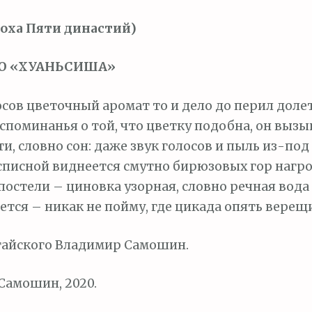
оха Пяти династий)
Ю «ХУАНЬСИША»
сов цветочный аромат то и дело до перил долет
поминанья о той, что цветку подобна, он вызы
, словно сон: даже звук голосов и пыль из-под 
списной виднеется смутно бирюзовых гор нагр
постели – циновка узорная, словно речная вода 
тся – никак не пойму, где цикада опять верещи
тайского Владимир Самошин.
Самошин, 2020.