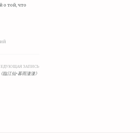
 о той, что
тий
ЛЕДУЮЩАЯ ЗАПИСЬ
《臨江仙•暮雨淒淒》