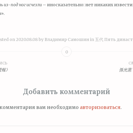
ль из-под ног исчезли
– иносказательно: нет никаких известий
».
sted on
2020.08.08
by
Владимир Самошин
in
五代 Пять динас
0
ИСЬ
С
ция
鶯報》
孫光憲
Добавить комментарий
м
 комментария вам необходимо
авторизоваться
.