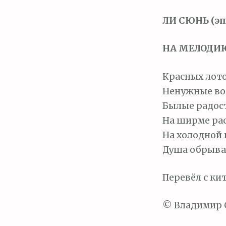
м
о
ЛИ СЮНЬ (эп
м
у
НА МЕЛОДИ
Красных лото
Ненужные вос
Былые радости
На ширме ра
На холодной 
Душа обрывае
Перевёл с ки
© Владимир 