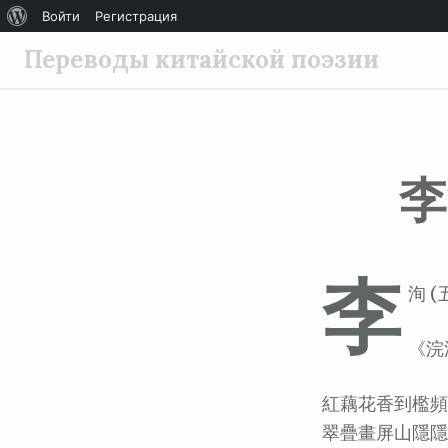
О
Войти
Регистрация
П
WordPress
Переводы китайской поэзии
е
р
е
й
李
т
и
к
с
李
о
洵 (
д
е
《浣
р
ж
紅藕花香到檻頻
и
翠疊畫屏山隱隱