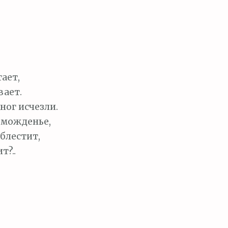
ает,
вает.
ног исчезли.
оможденье,
блестит,
т?..