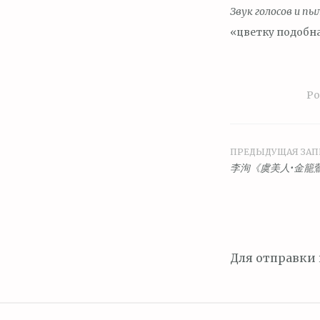
Звук голосов и пы
«цветку подобна
Po
ПРЕДЫДУЩАЯ ЗАП
Навига
李洵《虞美人•金籠
по
запися
Для отправки