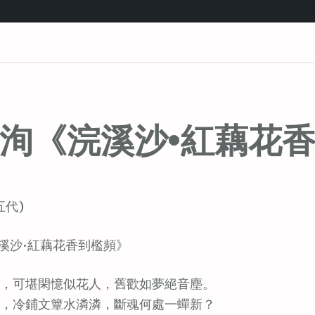
洵《浣溪沙•紅藕花
五代)
溪沙•紅藕花香到檻頻》
，可堪閑憶似花人，舊歡如夢絕音塵。
，冷鋪文簟水潾潾，斷魂何處一蟬新？