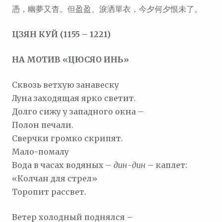
м
憑，幽夢又杳。但盈盈、淚洒單衣，今夕何夕恨未了。
о
ЦЗЯН КУЙ (1155 – 1221)
м
у
НА МОТИВ «ЦЮСЯО ИНЬ»
Сквозь ветхую занавеску
Луна заходящая ярко светит.
Долго сижу у западного окна –
Полон печали.
Сверчки громко скрипят.
Мало-помалу
Вода в часах водяных –
дин-дин
– каплет:
«Колчан для стрел»
Торопит рассвет.
Ветер холодный поднялся –