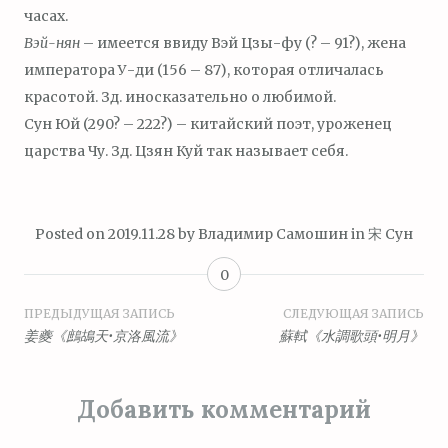
часах.
Вэй-нян
– имеется ввиду Вэй Цзы-фу (? – 91?), жена
императора У-ди (156 – 87), которая отличалась
красотой. Зд. иносказательно о любимой.
Сун Юй (290? – 222?) – китайский поэт, уроженец
царства Чу. Зд. Цзян Куй так называет себя.
Posted on
2019.11.28
by
Владимир Самошин
in
宋 Сун
0
Навигация
ПРЕДЫДУЩАЯ ЗАПИСЬ
СЛЕДУЮЩАЯ ЗАПИСЬ
姜夔《鷓鴣天•京洛風流》
蘇軾《水調歌頭•明月》
по
записям
Добавить комментарий