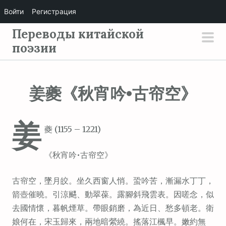
Войти
Регистрация
П
Переводы китайской
е
поэзии
осн
р
мен
е
й
姜夔《秋宵吟•古帘空》
т
и
姜
к
夔 (1155 – 1221)
с
о
《秋宵吟•古帘空》
д
е
古帘空，墜月皎。坐久西窗人悄。蛩吟苦，漸漏水丁丁，
р
箭壺催曉。引涼颸、動翠葆。露腳斜飛雲表。因嗟念，似
ж
去國情懷，暮帆煙草。帶眼銷磨，為近日、愁多頓老。衛
и
娘何在，宋玉歸來，兩地暗縈繞。搖落江楓早。嫩約無