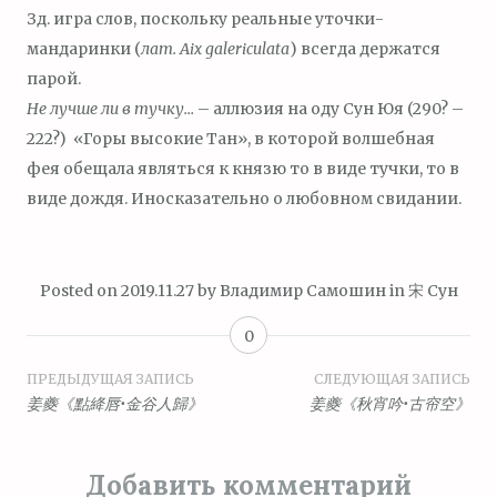
Зд. игра слов, поскольку реальные уточки-
мандаринки (
лат. Aix galericulata
) всегда держатся
парой.
Не лучше ли в тучку…
– аллюзия на оду Сун Юя (290? –
222?) «Горы высокие Тан», в которой волшебная
фея обещала являться к князю то в виде тучки, то в
виде дождя. Иносказательно о любовном свидании.
Posted on
2019.11.27
by
Владимир Самошин
in
宋 Сун
0
Навигация
ПРЕДЫДУЩАЯ ЗАПИСЬ
СЛЕДУЮЩАЯ ЗАПИСЬ
姜夔《點絳唇•金谷人歸》
姜夔《秋宵吟•古帘空》
по
записям
Добавить комментарий