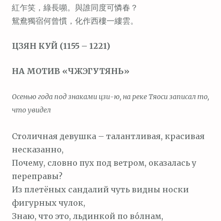
紅乍笑，綠長嚬。與誰同度可憐春？
м
鴛鴦獨宿何曾慣，化作西樓一縷雲。
о
м
ЦЗЯН КУЙ (1155 – 1221)
у
НА МОТИВ «ЧЖЭГУТЯНЬ»
Осенью года под знаками цзи-ю, на реке Тяоси записал то,
что увидел
Столичная девушка – талантливая, красивая
несказанно,
Почему, словно пух под ветром, оказалась у
переправы?
Из плетёных сандалий чуть видны носки
фигурных чулок,
Знаю, что это, льдинкой по во́лнам,