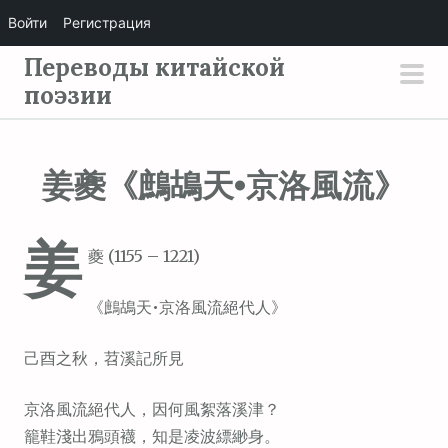
Войти
Регистрация
П
Переводы китайской
е
поэзии
осн
р
мен
е
й
姜夔《鷓鴣天•京洛風流》
т
и
姜
к
夔 (1155 – 1221)
с
о
《鷓鴣天•京洛風流絕代人》
д
е
己酉之秋，苕溪記所見
р
京洛風流絕代人，因何風絮落溪津？
ж
籠鞋淺出鴉頭襪，知是凌波縹緲身。
и