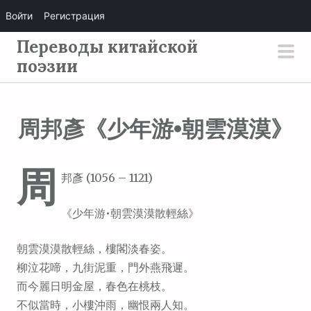
Войти
Регистрация
П
Переводы китайской
е
поэзии
осн
р
мен
е
й
周邦彥《少年游•朝雲漠漠》
т
и
周
к
邦彥 (1056 – 1121)
с
о
《少年游•朝雲漠漠散輕絲》
д
е
朝雲漠漠散輕絲，樓閣淡春姿。
р
柳泣花啼，九街泥重，門外燕飛遲。
ж
而今麗日明金屋，春色在桃枝。
и
不似當時，小樓沖雨，幽恨兩人知。