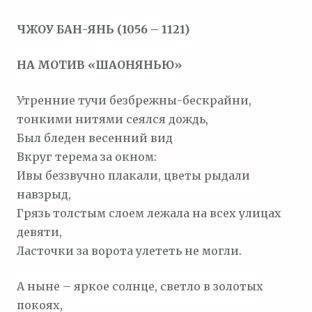
м
ЧЖОУ БАН-ЯНЬ (1056 – 1121)
о
м
НА МОТИВ «ШАОНЯНЬЮ»
у
Утренние тучи безбрежны-бескрайни,
тонкими нитями сеялся дождь,
Был бледен весенний вид
Вкруг терема за окном:
Ивы беззвучно плакали, цветы рыдали
навзрыд,
Грязь толстым слоем лежала на всех улицах
девяти,
Ласточки за ворота улететь не могли.
А ныне – яркое солнце, светло в золотых
покоях,