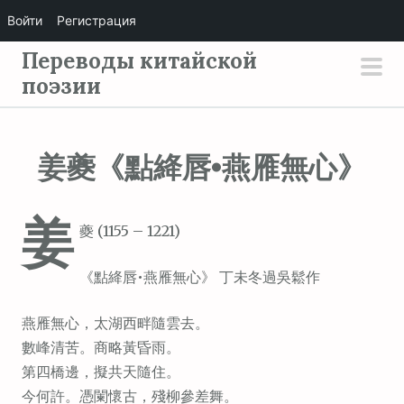
Войти
Регистрация
П
Переводы китайской
е
поэзии
осн
р
мен
е
й
姜夔《點絳唇•燕雁無心》
т
и
姜
к
夔 (1155 – 1221)
с
о
《點絳唇•燕雁無心》 丁未冬過吳鬆作
д
е
燕雁無心，太湖西畔隨雲去。
р
數峰清苦。商略黃昏雨。
ж
第四橋邊，擬共天隨住。
и
今何許。憑闌懷古，殘柳參差舞。