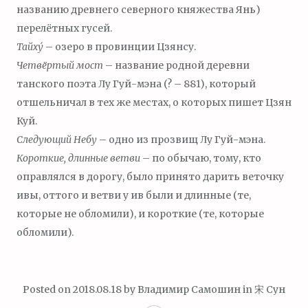
названию древнего северного княжества Янь)
перелётных гусей.
Тайх
у́
– озеро в провинции Цзянсу.
Четвёртый мост
– название родной деревни
танского поэта Лу Гуй-мэна (? – 881), который
отшельничал в тех же местах, о которых пишет Цзян
Куй.
Следующий Небу
– одно из прозвищ Лу Гуй-мэна.
Короткие, длинные ветви
– по обычаю, тому, кто
оправлялся в дорогу, было принято дарить веточку
ивы, оттого и ветви у ив были и длинные (те,
которые не обломили), и короткие (те, которые
обломили).
Posted on
2018.08.18
by
Владимир Самошин
in
宋 Сун