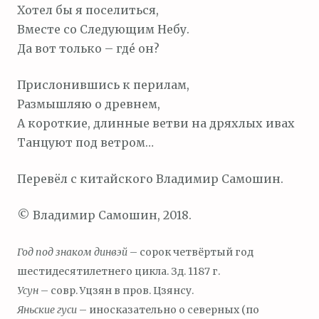
Хотел бы я поселиться,
Вместе со Следующим Небу.
Да вот только – где́ он?
Прислонившись к перилам,
Размышляю о древнем,
А короткие, длинные ветви на дряхлых ивах
Танцуют под ветром…
Перевёл с китайского Владимир Самошин.
© Владимир Самошин, 2018.
Год под знаком динвэй
– сорок четвёртый год
шестидесятилетнего цикла. Зд. 1187 г.
Усун
– совр. Уцзян в пров. Цзянсу.
Яньские гуси
– иносказательно о северных (по