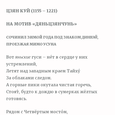
м
ЦЗЯН КУЙ (1155 – 1221)
о
м
НА МОТИВ «ДЯНЬЦЗЯНЧУНЬ»
у
СОЧИНИЛ ЗИМОЙ ГОДА ПОД ЗНАКОМ
ДИНВЭЙ
,
ПРОЕЗЖАЯ МИМО УСУНА
Вот
яньские
гуси – не́т в сердце у них
устремлений,
Летят над западным краем Тайху́
За облаками следом.
А горные пики окутала чистая горечь,
Стоя́т, будто к дождю в сумерках жёлтых
готовясь.
Рядом с Четвёртым мосто́м,