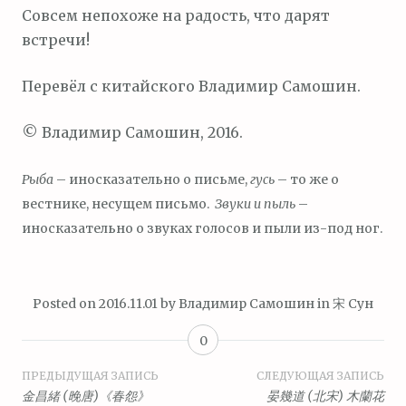
Совсем непохоже на радость, что дарят
встречи!
Перевёл с китайского Владимир Самошин.
© Владимир Самошин, 2016.
Рыба
– иносказательно о письме,
гусь
– то же о
вестнике, несущем письмо.
Звуки и пыль
–
иносказательно о звуках голосов и пыли из-под ног.
Posted on
2016.11.01
by
Владимир Самошин
in
宋 Сун
0
Навигация
ПРЕДЫДУЩАЯ ЗАПИСЬ
СЛЕДУЮЩАЯ ЗАПИСЬ
金昌緒 (晚唐)《春怨》
晏幾道 (北宋) 木蘭花