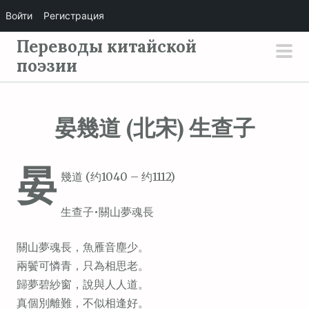
Войти
Регистрация
П
Переводы китайской
е
поэзии
осн
р
мен
е
й
晏幾道 (北宋) 生查子
т
и
晏
к
幾道 (约1040 – 约1112)
с
о
生查子•關山夢魂長
д
е
關山夢魂長，魚雁音塵少。
р
兩鬢可憐青，只為相思老。
ж
歸夢碧紗窗，說與人人道。
и
真個別離難，不似相逢好。