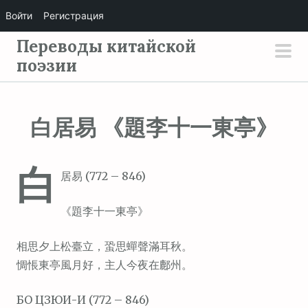
Войти
Регистрация
П
Переводы китайской
е
поэзии
осн
р
мен
е
й
白居易 《題李十一東亭》
т
и
白
к
居易 (772 – 846)
с
о
《題李十一東亭》
д
е
相思夕上松臺立，蛩思蟬聲滿耳秋。
р
惆悵東亭風月好，主人今夜在鄜州。
ж
БО ЦЗЮИ-И (772 – 846)
и