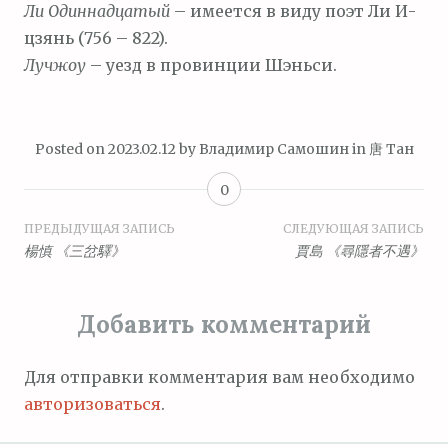
Ли Одиннадцатый
– имеется в виду поэт Ли И-
цзянь (756 – 822).
Лучжоу
– уезд в провинции Шэньси.
Posted on
2023.02.12
by
Владимир Самошин
in
唐 Тан
0
Навигация
ПРЕДЫДУЩАЯ ЗАПИСЬ
СЛЕДУЮЩАЯ ЗАПИСЬ
楊慎 《三岔驛》
賈島 《尋隱者不遇》
по
записям
Добавить комментарий
Для отправки комментария вам необходимо
авторизоваться
.