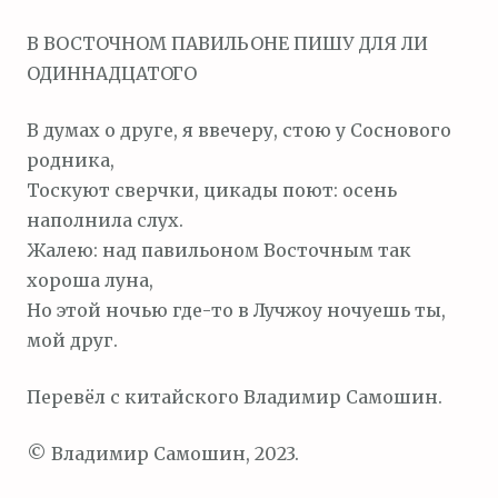
м
В ВОСТОЧНОМ ПАВИЛЬОНЕ ПИШУ ДЛЯ ЛИ
о
ОДИННАДЦАТОГО
м
у
В думах о друге, я ввечеру, стою у Соснового
родника,
Тоскуют сверчки, цикады поют: осень
наполнила слух.
Жалею: над павильоном Восточным так
хороша луна,
Но этой ночью где-то в Лучжоу ночуешь ты,
мой друг.
Перевёл с китайского Владимир Самошин.
© Владимир Самошин, 2023.