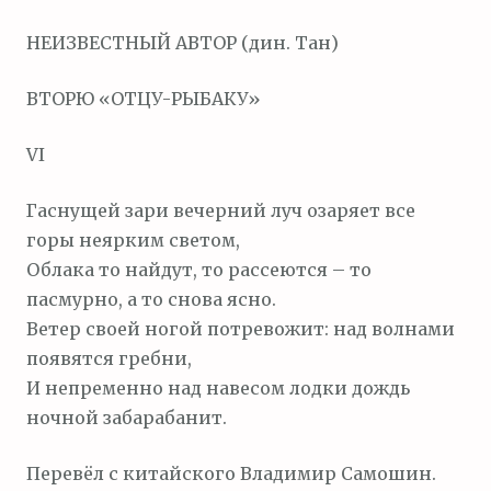
м
НЕИЗВЕСТНЫЙ АВТОР (дин. Тан)
о
м
ВТОРЮ «ОТЦУ-РЫБАКУ»
у
VI
Гаснущей зари вечерний луч озаряет все
горы неярким светом,
Облака то найдут, то рассеются – то
пасмурно, а то снова ясно.
Ветер своей ногой потревожит: над волнами
появятся гребни,
И непременно над навесом лодки дождь
ночной забарабанит.
Перевёл с китайского Владимир Самошин.