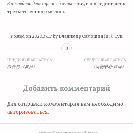
В последний день третьей луны
– т.е., в последний день
третьего лунного месяца.
Posted on
2020.07.17
by
Владимир Самошин
in
宋 Сун
0
Навигация
ПРЕДЫДУЩАЯ ЗАПИСЬ
СЛЕДУЮЩАЯ ЗАПИСЬ
白居易 《夏日》
《南朝樂府•拔蒱》
по
записям
Добавить комментарий
Для отправки комментария вам необходимо
авторизоваться
.