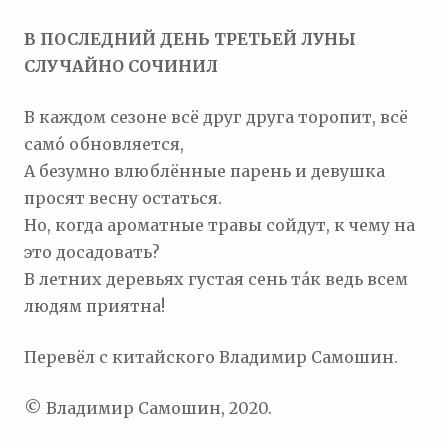
м
В ПОСЛЕДНИЙ ДЕНЬ ТРЕТЬЕЙ ЛУНЫ
о
СЛУЧАЙНО СОЧИНИЛ
м
у
В каждом сезоне всё друг друга торопит, всё
само́ обновляется,
А безумно влюблённые парень и девушка
просят весну остаться.
Но, когда ароматные травы сойдут, к чему на
это досадовать?
В летних деревьях густая сень та́к ведь всем
людям приятна!
Перевёл с китайского Владимир Самошин.
© Владимир Самошин, 2020.