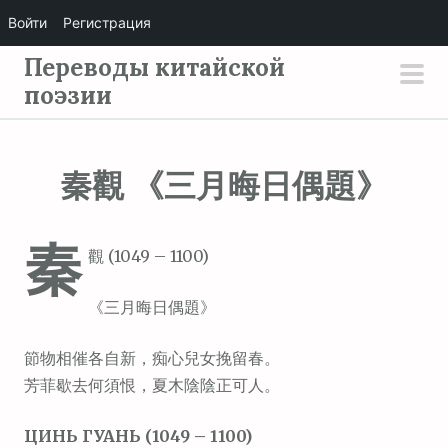
Войти
Регистрация
П
Переводы китайской
е
поэзии
осн
р
мен
е
й
秦觀 《三月晦日偶題》
т
и
秦
к
觀 (1049 – 1100)
с
о
《三月晦日偶題》
д
е
節物相催各自新，痴心兒女挽留春。
р
芳菲歇去何須恨，夏木陰陰正可人。
ж
ЦИНЬ ГУАНЬ (1049 – 1100)
и