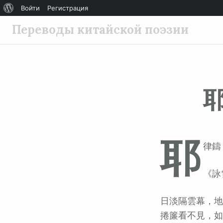
О
Войти
Регистрация
П
WordPress
Переводы китайской поэзии
е
р
е
й
т
и
к
с
耶
о
律鑄 (
д
е
《詠
р
ж
日淡隔雲幕，地
и
捲簾看不見，如