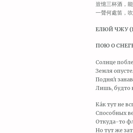
м
豈憶三杯酒，能
о
一聲何處笛，吹
м
у
ЕЛЮЙ ЧЖУ (12
ПОЮ О СНЕГЕ 
Солнце побле
Земля опусте
Подня́л занав
Лишь, будто н
Ка́к тут не в
Способных ве
Откуда-то фл
Но тут же за