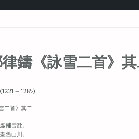
耶律鑄《詠雪二首》其
1221 – 1285)
雪二首》其二
虛鋪雪氈。
畫舊山川。