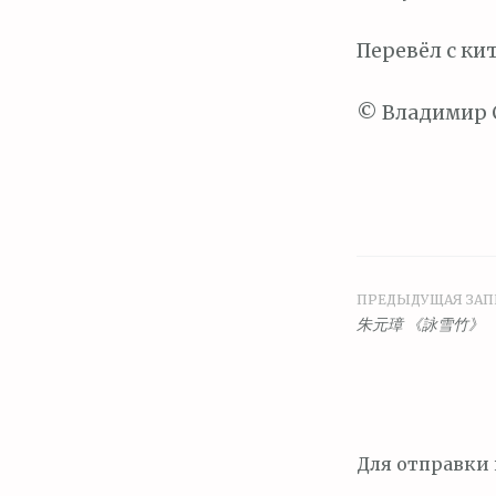
Перевёл с ки
© Владимир 
ПРЕДЫДУЩАЯ ЗАП
Навига
朱元璋 《詠雪竹》
по
запися
Для отправки