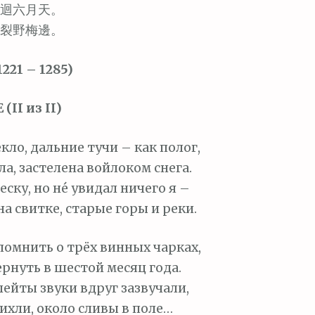
迴六月天。
裂野梅邊。
21 – 1285)
(II из II)
кло, дальние тучи – как полог,
ла, застелена войлоком снега.
еску, но не́ увидал ничего я –
а свитке, старые горы и реки.
спомнить о трёх винных чарках,
рнуть в шестой месяц года.
ейты звуки вдруг зазвучали,
тихли, около сливы в поле…