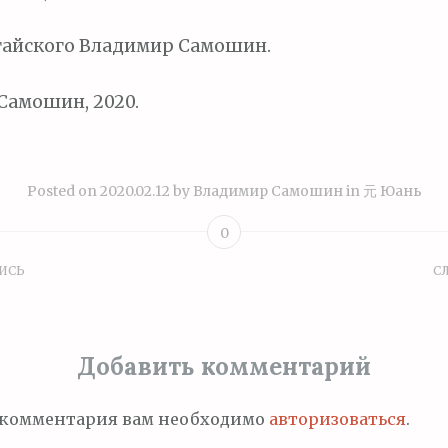
тайского Владимир Самошин.
Самошин, 2020.
Posted on
2020.02.12
by
Владимир Самошин
in
元 Юань
0
ИСЬ
С
ция
Добавить комментарий
м
 комментария вам необходимо
авторизоваться
.